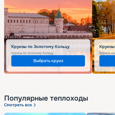
Круизы по Золотому Кольцу
Круизы
Круизы по Золотому Кольцу
Круизы на
Выбрать круиз
Популярные
теплоходы
Смотреть все