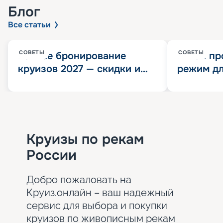
Блог
Все статьи
СОВЕТЫ
СОВЕТЫ
Раннее бронирование
Китай пр
круизов 2027 — скидки и
режим дл
розыгрыш 100 000
конца 202
Круизных миль
значит?
Круизы по рекам
России
Добро пожаловать на
Круиз.онлайн – ваш надежный
сервис для выбора и покупки
круизов по живописным рекам