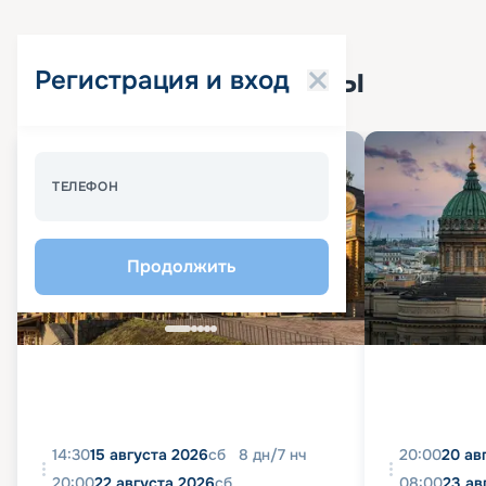
Популярные круизы
Регистрация и вход
Спецпредложение - 10%
ТЕЛЕФОН
Продолжить
14:30
15 августа 2026
сб
8
дн
/
7
нч
20:00
20 ав
20:00
22 августа 2026
сб
08:00
23 ав