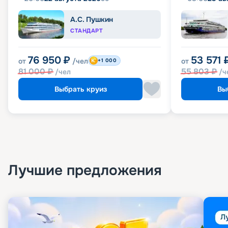
А.С. Пушкин
СТАНДАРТ
76 950
₽
53 571
от
/чел
от
+1 000
81 000
₽
55 803
₽
/чел
/ч
Выбрать круиз
Вы
Лучшие предложения