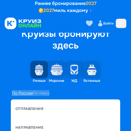
Раннее бронирование
2027
2027
миль каждому
Войти
Круизы бронируют
здесь
Речные
Морские
ЖД
Яхтенные
По России
По миру
ОТПРАВЛЕНИЯ
НАПРАВЛЕНИЕ