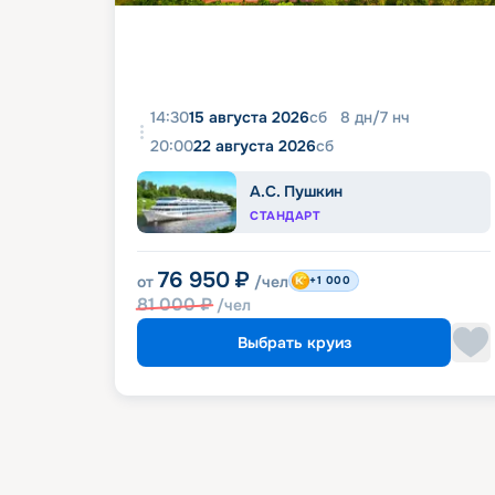
14:30
15 августа 2026
сб
8
дн
/
7
нч
20:00
22 августа 2026
сб
А.С. Пушкин
СТАНДАРТ
76 950
₽
от
/чел
+1 000
81 000
₽
/чел
Выбрать круиз