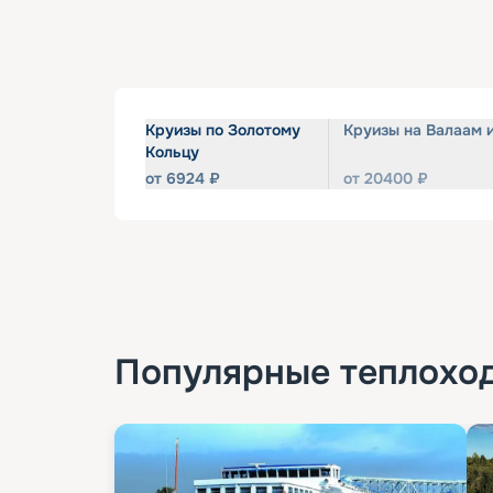
Круизы по Золотому
Круизы на Валаам 
Кольцу
от
6924
₽
от
20400
₽
Популярные
теплохо