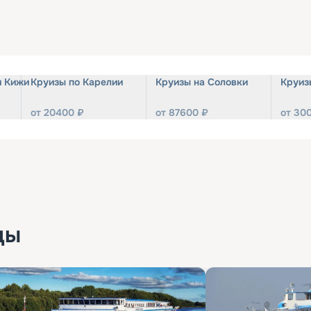
и Кижи
Круизы по Карелии
Круизы на Соловки
Круиз
от
20400
₽
от
87600
₽
от
30
ды