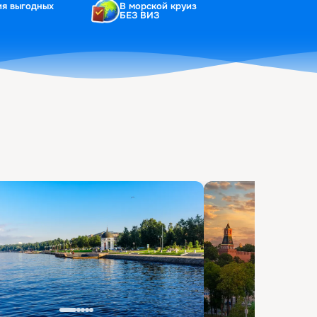
ия выгодных
В морской круиз
БЕЗ ВИЗ