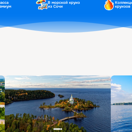
ласса
В морской круиз
Коллекц
ремиум
из Сочи
круизов