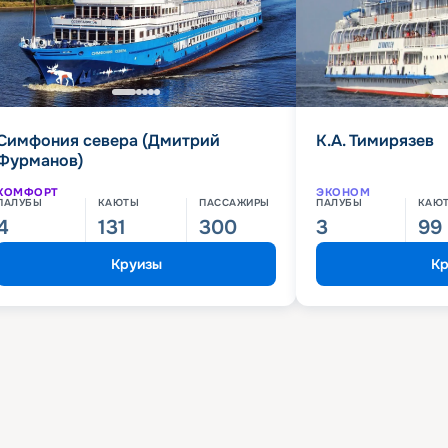
Симфония севера (Дмитрий
К.А. Тимирязев
Фурманов)
КОМФОРТ
ЭКОНОМ
ПАЛУБЫ
КАЮТЫ
ПАССАЖИРЫ
ПАЛУБЫ
КАЮ
4
131
300
3
99
Круизы
Кр