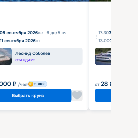
06 сентября 2026
вс
6
дн
/
5
нч
17:30
31 августа 20
11 сентября 2026
пт
13:00
04 сентября 
Леонид Соболев
Башк
СТАНДАРТ
ЭКОН
 000
₽
28 800
₽
/чел
от
/чел
+1 000
Выбрать круиз
Выбрат