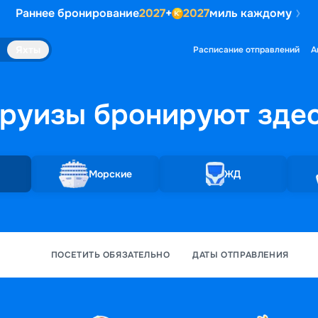
Раннее бронирование
2027
+
2027
миль каждому
Яхты
Расписание отправлений
А
руизы бронируют
зде
Морские
ЖД
ПОСЕТИТЬ ОБЯЗАТЕЛЬНО
ДАТЫ ОТПРАВЛЕНИЯ