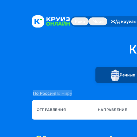
Река
Море
Ж/д круизы
К
Речные
По России
По миру
ОТПРАВЛЕНИЯ
НАПРАВЛЕНИЕ