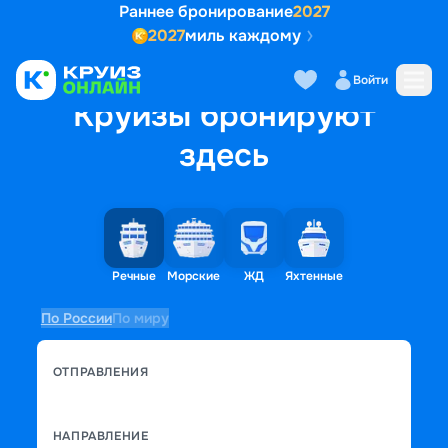
Раннее бронирование
2027
2027
миль каждому
Войти
Круизы бронируют
здесь
Речные
Морские
ЖД
Яхтенные
По России
По миру
ОТПРАВЛЕНИЯ
НАПРАВЛЕНИЕ