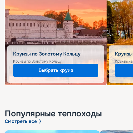
Круизы по Золотому Кольцу
Круизы
Круизы по Золотому Кольцу
Круизы на
Выбрать круиз
Популярные
теплоходы
Смотреть все