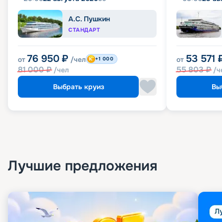
А.С. Пушкин
СТАНДАРТ
76 950
₽
53 571
от
/чел
от
+1 000
81 000
₽
55 803
₽
/чел
/ч
Выбрать круиз
Вы
Лучшие предложения