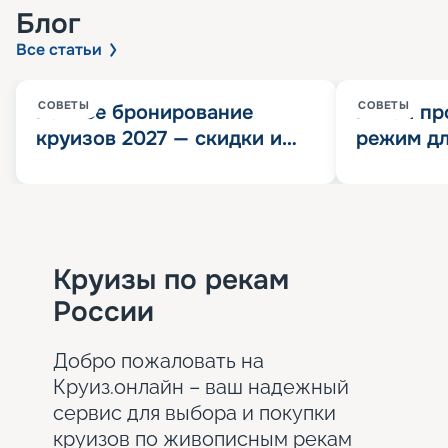
Блог
Все статьи
СОВЕТЫ
СОВЕТЫ
Раннее бронирование
Китай пр
круизов 2027 — скидки и
режим дл
розыгрыш 100 000
конца 202
Круизных миль
значит?
Круизы по рекам
России
Добро пожаловать на
Круиз.онлайн – ваш надежный
сервис для выбора и покупки
круизов по живописным рекам