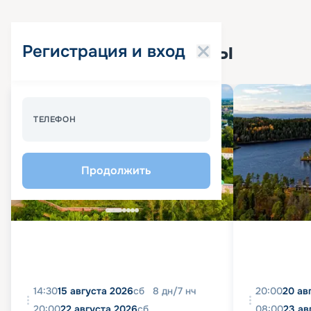
Популярные круизы
Регистрация и вход
Спецпредложение - 10%
ТЕЛЕФОН
Продолжить
14:30
15 августа 2026
сб
8
дн
/
7
нч
20:00
20 ав
20:00
22 августа 2026
сб
08:00
23 ав