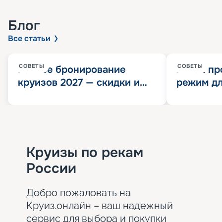
Блог
Все статьи
СОВЕТЫ
СОВЕТЫ
Раннее бронирование
Китай пр
круизов 2027 — скидки и
режим дл
розыгрыш 100 000
конца 202
Круизных миль
значит?
Круизы по рекам
России
Добро пожаловать на
Круиз.онлайн – ваш надежный
сервис для выбора и покупки