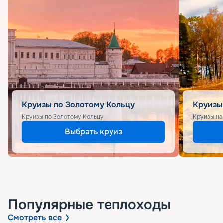
Круизы по Золотому Кольцу
Круизы
Круизы по Золотому Кольцу
Круизы на
Выбрать круиз
Популярные
теплоходы
Смотреть все