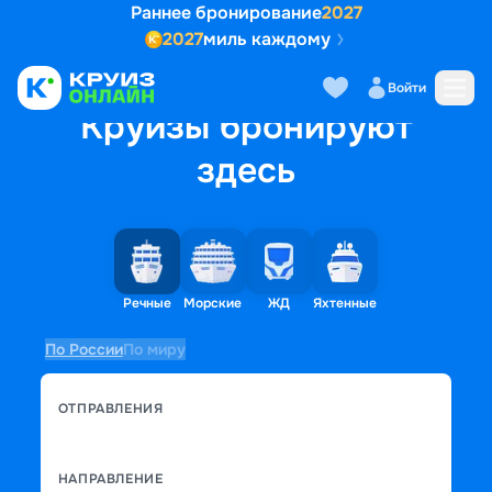
Раннее бронирование
2027
2027
миль каждому
Войти
Круизы бронируют
здесь
Речные
Морские
ЖД
Яхтенные
По России
По миру
ОТПРАВЛЕНИЯ
НАПРАВЛЕНИЕ