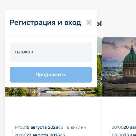
Популярные круизы
Регистрация и вход
Спецпредложение - 10%
ТЕЛЕФОН
Продолжить
14:30
15 августа 2026
сб
8
дн
/
7
нч
20:00
20 ав
20:00
22 августа 2026
сб
08:00
23 ав