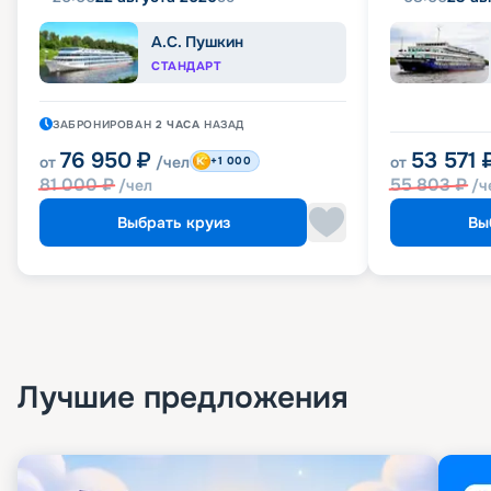
А.С. Пушкин
СТАНДАРТ
ЗАБРОНИРОВАН
2 ЧАСА
НАЗАД
76 950
₽
53 571
от
/чел
от
+1 000
81 000
₽
55 803
₽
/чел
/ч
Выбрать круиз
Вы
Лучшие предложения