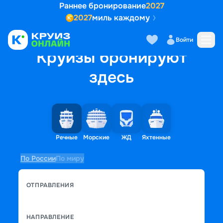
Раннее бронирование
2027
2027
миль каждому
Войти
Круизы бронируют
здесь
Речные
Морские
ЖД
Яхтенные
По России
По миру
ОТПРАВЛЕНИЯ
НАПРАВЛЕНИЕ