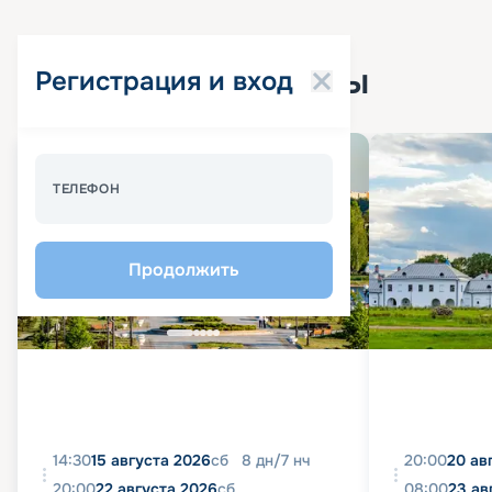
Популярные круизы
Регистрация и вход
Спецпредложение - 10%
ТЕЛЕФОН
Продолжить
14:30
15 августа 2026
сб
8
дн
/
7
нч
20:00
20 ав
20:00
22 августа 2026
сб
08:00
23 ав