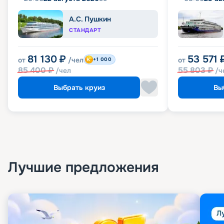
А.С. Пушкин
СТАНДАРТ
81 130
₽
53 571
от
/чел
от
+1 000
85 400
₽
55 803
₽
/чел
/ч
Выбрать круиз
Вы
Лучшие предложения