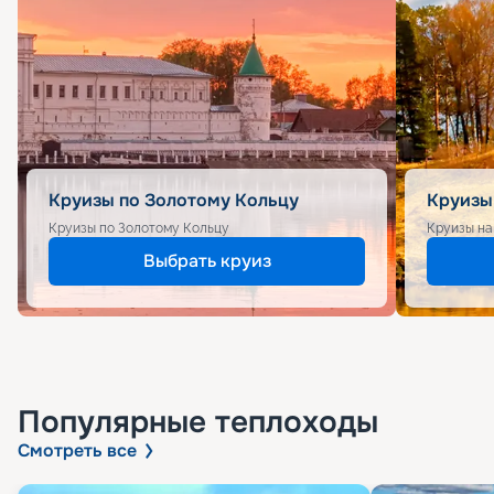
Круизы по Золотому Кольцу
Круизы
Круизы по Золотому Кольцу
Круизы на
Выбрать круиз
Популярные
теплоходы
Смотреть все