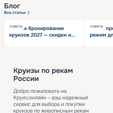
Блог
Все статьи
СОВЕТЫ
СОВЕТЫ
Раннее бронирование
Китай пр
круизов 2027 — скидки и
режим дл
розыгрыш 100 000
конца 202
Круизных миль
значит?
Круизы по рекам
России
Добро пожаловать на
Круиз.онлайн – ваш надежный
сервис для выбора и покупки
круизов по живописным рекам