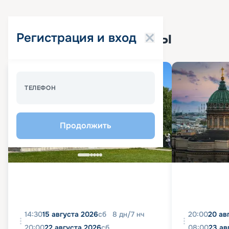
Популярные круизы
Регистрация и вход
Спецпредложение - 10%
ТЕЛЕФОН
Продолжить
14:30
15 августа 2026
сб
8
дн
/
7
нч
20:00
20 ав
20:00
22 августа 2026
сб
08:00
23 ав