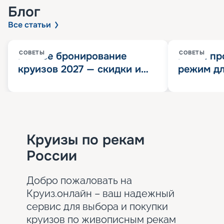
Блог
Все статьи
СОВЕТЫ
СОВЕТЫ
Раннее бронирование
Китай пр
круизов 2027 — скидки и
режим дл
розыгрыш 100 000
конца 202
Круизных миль
значит?
Круизы по рекам
России
Добро пожаловать на
Круиз.онлайн – ваш надежный
сервис для выбора и покупки
круизов по живописным рекам