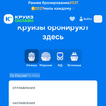
Раннее бронирование
2027
2027
миль каждому
Войти
Круизы бронируют
здесь
Речные
Морские
ЖД
Яхтенные
По России
По миру
ОТПРАВЛЕНИЯ
НАПРАВЛЕНИЕ