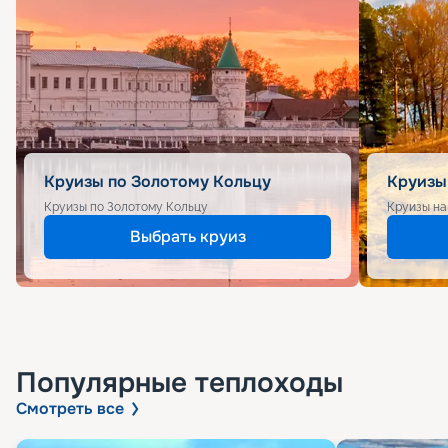
Круизы по Золотому Кольцу
Круизы
Круизы по Золотому Кольцу
Круизы на
Выбрать круиз
Популярные
теплоходы
Смотреть все