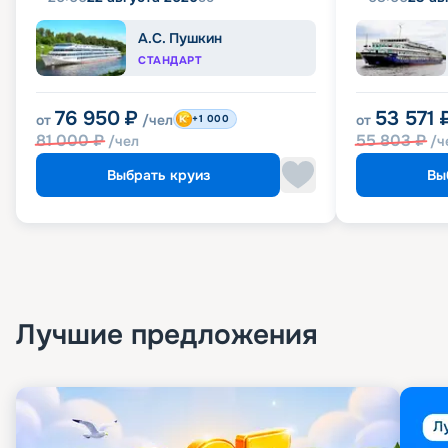
А.С. Пушкин
СТАНДАРТ
76 950
₽
53 571
от
/чел
от
+1 000
81 000
₽
55 803
₽
/чел
/ч
Выбрать круиз
Вы
Лучшие предложения