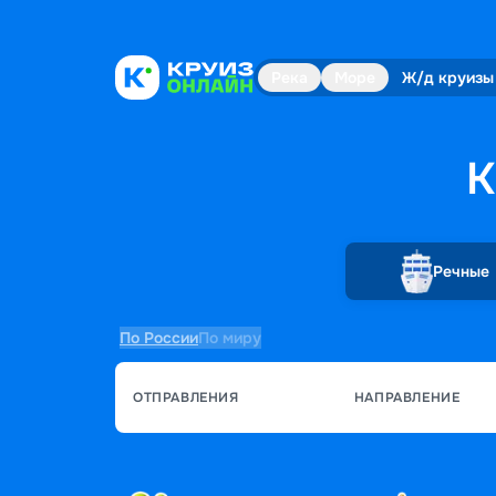
Река
Море
Ж/д круизы
К
Речные
По России
По миру
ОТПРАВЛЕНИЯ
НАПРАВЛЕНИЕ