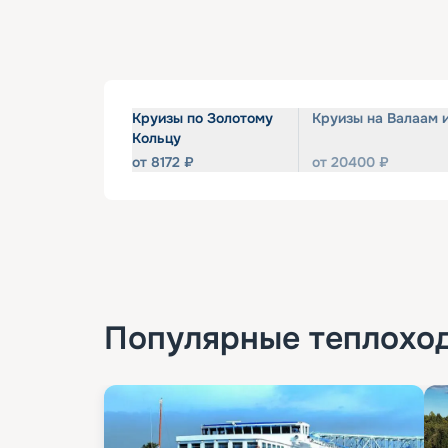
Круизы по Золотому
Круизы на Валаам 
Кольцу
от
8172
₽
от
20400
₽
Популярные
теплохо