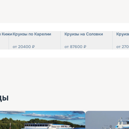
и Кижи
Круизы по Карелии
Круизы на Соловки
Круиз
от
20400
₽
от
87600
₽
от
270
ды