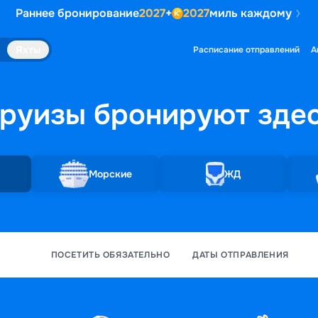
Раннее бронирование
2027
+
2027
миль каждому
Яхты
Расписание отправлений
А
руизы бронируют
зде
Морские
ЖД
ПОСЕТИТЬ ОБЯЗАТЕЛЬНО
ДАТЫ ОТПРАВЛЕНИЯ