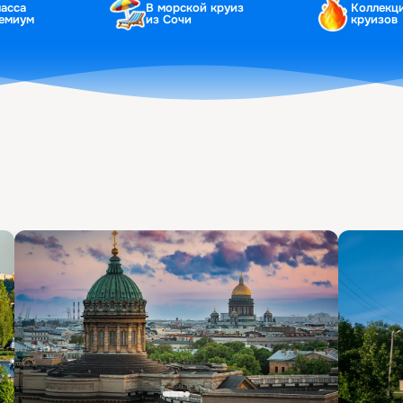
ласса
В морской круиз
Коллекц
ремиум
из Сочи
круизов