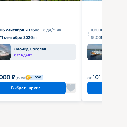
06 сентября 2026
вс
6
дн
/
5
нч
10:00
10 августа 2
11 сентября 2026
пт
18:00
16 августа 2
Леонид Соболев
Прин
СТАНДАРТ
КОМФ
 000
₽
101 900
₽
/чел
от
/че
+1 000
Выбрать круиз
Выбрат