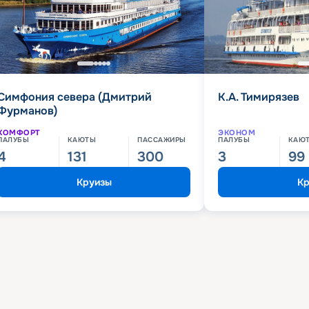
Симфония севера (Дмитрий
К.А. Тимирязев
Фурманов)
КОМФОРТ
ЭКОНОМ
ПАЛУБЫ
КАЮТЫ
ПАССАЖИРЫ
ПАЛУБЫ
КАЮ
4
131
300
3
99
Круизы
Кр