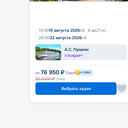
14:30
15 августа 2026
сб
8
дн
/
7
нч
20:00
22 августа 2026
сб
А.С. Пушкин
СТАНДАРТ
76 950
₽
от
/чел
+1 000
81 000
₽
/чел
Выбрать круиз