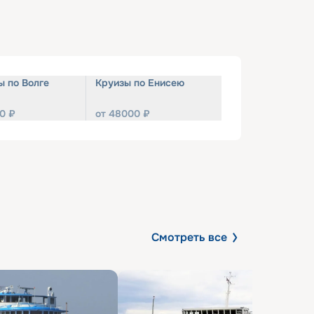
ы по Волге
Круизы по Енисею
0
₽
от
48000
₽
Смотреть все