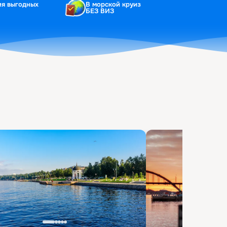
ия выгодных
В морской круиз
БЕЗ ВИЗ