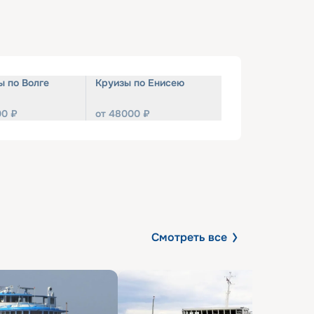
ы по Волге
Круизы по Енисею
00
₽
от
48000
₽
Смотреть все