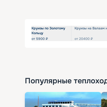
Круизы по Золотому
Круизы на Валаам 
Кольцу
от
5900
₽
от
20400
₽
Популярные
теплохо