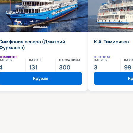
Симфония севера (Дмитрий
К.А. Тимирязев
Фурманов)
КОМФОРТ
ЭКОНОМ
ПАЛУБЫ
КАЮТЫ
ПАССАЖИРЫ
ПАЛУБЫ
КАЮ
4
131
300
3
99
Круизы
Кр