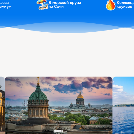
ласса
В морской круиз
Коллекц
ремиум
из Сочи
круизов