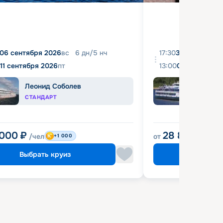
06 сентября 2026
вс
6
дн
/
5
нч
17:30
31 августа 20
11 сентября 2026
пт
13:00
04 сентября 
Леонид Соболев
Башк
СТАНДАРТ
ЭКОН
 000
₽
28 800
₽
/чел
от
/чел
+1 000
Выбрать круиз
Выбрат