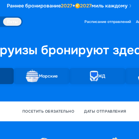
Раннее бронирование
2027
+
2027
миль каждому
Яхты
Расписание отправлений
А
руизы бронируют
зде
Морские
ЖД
ПОСЕТИТЬ ОБЯЗАТЕЛЬНО
ДАТЫ ОТПРАВЛЕНИЯ