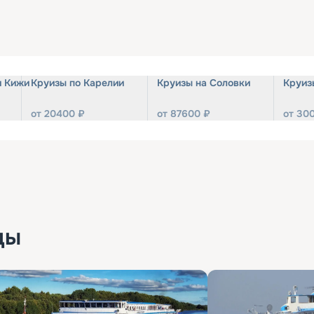
и Кижи
Круизы по Карелии
Круизы на Соловки
Круиз
от
20400
₽
от
87600
₽
от
30
ды