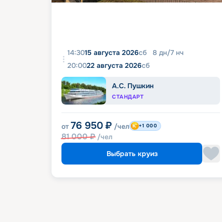
14:30
15 августа 2026
сб
8
дн
/
7
нч
20:00
22 августа 2026
сб
А.С. Пушкин
СТАНДАРТ
76 950
₽
от
/чел
+1 000
81 000
₽
/чел
Выбрать круиз