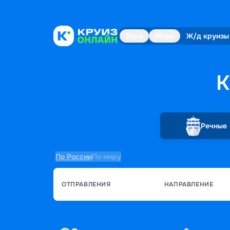
Река
Море
Ж/д круизы
К
Речные
По России
По миру
ОТПРАВЛЕНИЯ
НАПРАВЛЕНИЕ