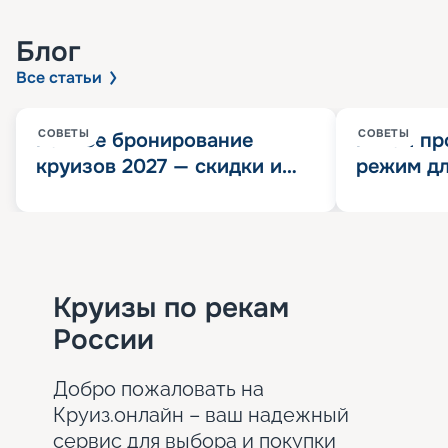
Блог
Все статьи
СОВЕТЫ
СОВЕТЫ
Раннее бронирование
Китай пр
круизов 2027 — скидки и
режим дл
розыгрыш 100 000
конца 202
Круизных миль
значит?
Круизы по рекам
России
Добро пожаловать на
Круиз.онлайн – ваш надежный
сервис для выбора и покупки