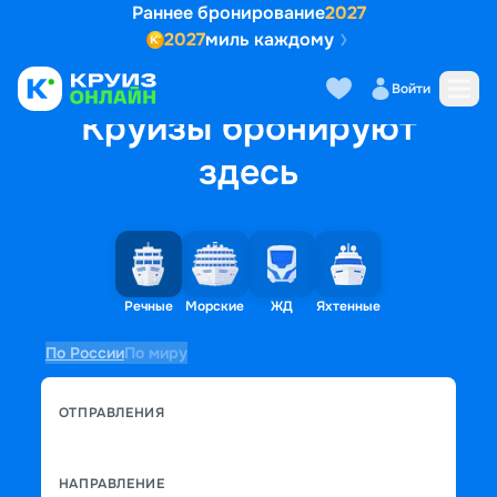
Раннее бронирование
2027
2027
миль каждому
Войти
Круизы бронируют
здесь
Речные
Морские
ЖД
Яхтенные
По России
По миру
ОТПРАВЛЕНИЯ
НАПРАВЛЕНИЕ