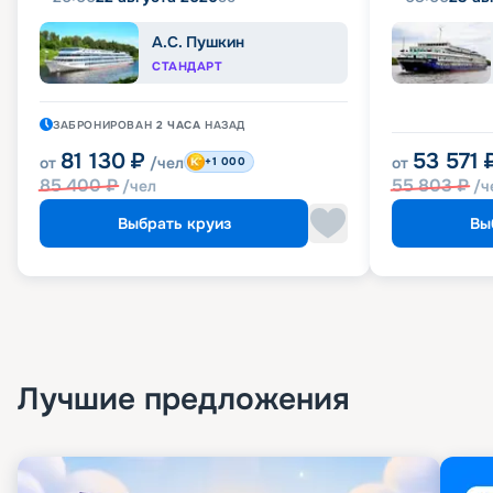
А.С. Пушкин
СТАНДАРТ
ЗАБРОНИРОВАН
2 ЧАСА
НАЗАД
81 130
₽
53 571
от
/чел
от
+1 000
85 400
₽
55 803
₽
/чел
/ч
Выбрать круиз
Вы
Лучшие предложения