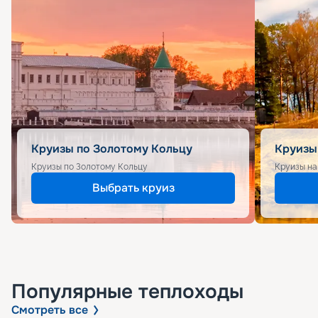
Круизы по Золотому Кольцу
Круизы
Круизы по Золотому Кольцу
Круизы на
Выбрать круиз
Популярные
теплоходы
Смотреть все