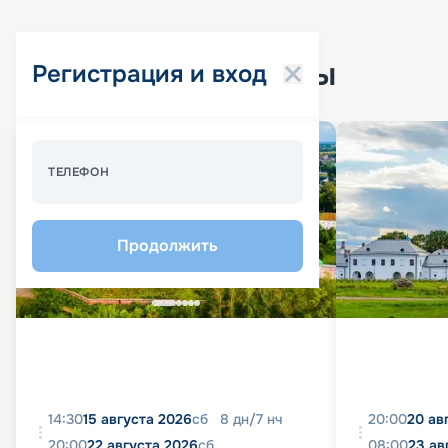
Популярные круизы
Регистрация и вход
Спецпредложение - 10%
ТЕЛЕФОН
Продолжить
14:30
15 августа 2026
сб
8
дн
/
7
нч
20:00
20 ав
20:00
22 августа 2026
сб
08:00
23 ав