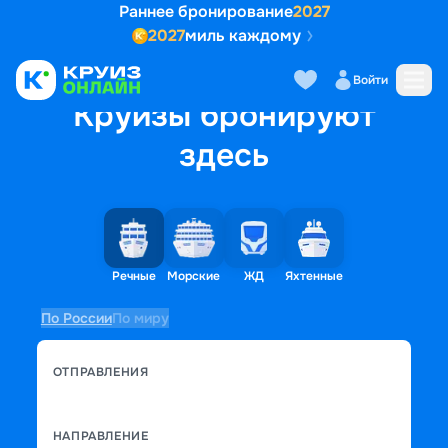
Раннее бронирование
2027
2027
миль каждому
Войти
Круизы бронируют
здесь
Речные
Морские
ЖД
Яхтенные
По России
По миру
ОТПРАВЛЕНИЯ
НАПРАВЛЕНИЕ