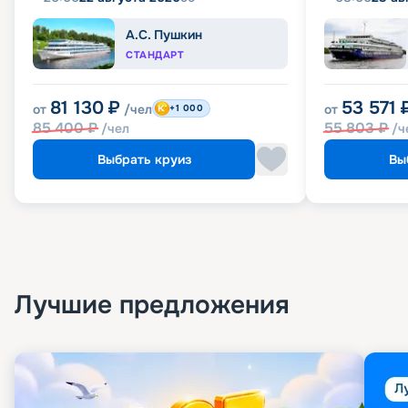
А.С. Пушкин
СТАНДАРТ
81 130
₽
53 571
от
/чел
от
+1 000
85 400
₽
55 803
₽
/чел
/ч
Выбрать круиз
Вы
Лучшие предложения