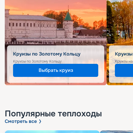
Круизы по Золотому Кольцу
Круизы
Круизы по Золотому Кольцу
Круизы на
Выбрать круиз
Популярные
теплоходы
Смотреть все