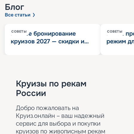
Блог
Все статьи
СОВЕТЫ
СОВЕТЫ
Раннее бронирование
Китай пр
круизов 2027 — скидки и
режим дл
розыгрыш 100 000
конца 202
Круизных миль
значит?
Круизы по рекам
России
Добро пожаловать на
Круиз.онлайн – ваш надежный
сервис для выбора и покупки
круизов по живописным рекам