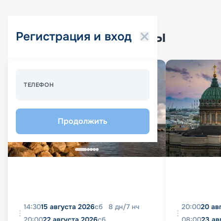
Популярные круизы
Регистрация и вход
Спецпредложение - 10%
ТЕЛЕФОН
Продолжить
14:30
15 августа 2026
сб
8
дн
/
7
нч
20:00
20 ав
20:00
22 августа 2026
сб
08:00
23 ав