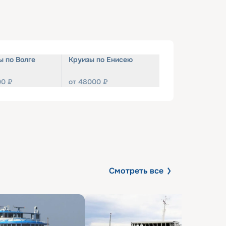
ы по Волге
Круизы по Енисею
00
₽
от
48000
₽
Смотреть все