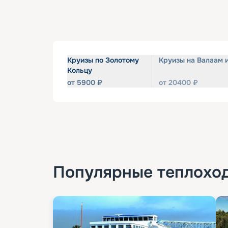
Круизы по Золотому
Круизы на Валаам 
Кольцу
от
5900
₽
от
20400
₽
Популярные
теплохо