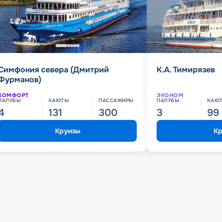
Симфония севера (Дмитрий
К.А. Тимирязев
Фурманов)
КОМФОРТ
ЭКОНОМ
ПАЛУБЫ
КАЮТЫ
ПАССАЖИРЫ
ПАЛУБЫ
КАЮ
4
131
300
3
99
Круизы
Кр