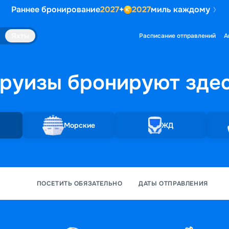
Раннее бронирование
2027
+
2027
миль каждому
Яхты
Расписание отправлений
А
руизы бронируют
зде
Морские
ЖД
ПОСЕТИТЬ ОБЯЗАТЕЛЬНО
ДАТЫ ОТПРАВЛЕНИЯ