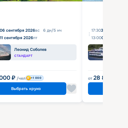
06 сентября 2026
вс
6
дн
/
5
нч
17:30
31 августа 20
11 сентября 2026
пт
13:00
04 сентября 
Леонид Соболев
Башк
СТАНДАРТ
ЭКОН
 000
₽
28 800
₽
/чел
от
/чел
+1 000
Выбрать круиз
Выбрат