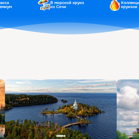
ласса
В морской круиз
Коллекц
ремиум
из Сочи
круизов