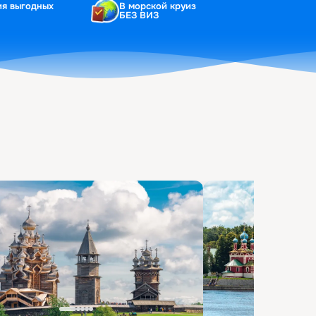
ия выгодных
В морской круиз
БЕЗ ВИЗ