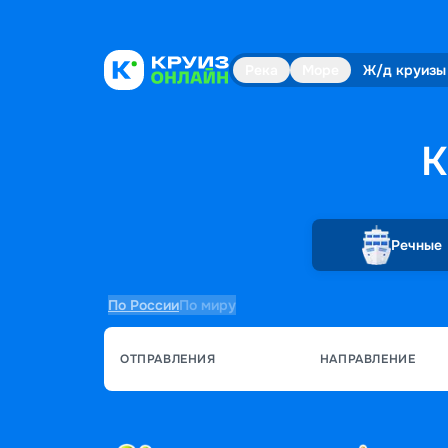
Река
Море
Ж/д круизы
К
Речные
По России
По миру
ОТПРАВЛЕНИЯ
НАПРАВЛЕНИЕ