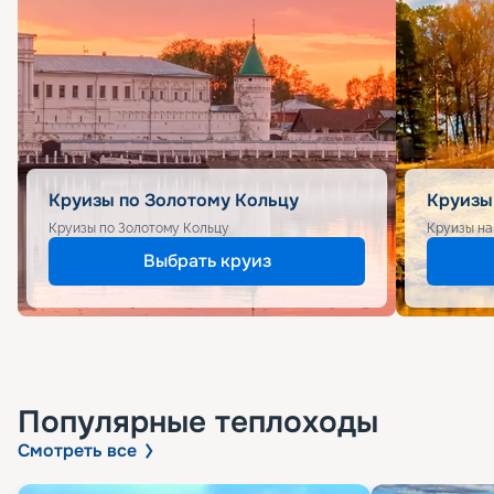
Круизы по Золотому Кольцу
Круизы
Круизы по Золотому Кольцу
Круизы на
Выбрать круиз
Популярные
теплоходы
Смотреть все