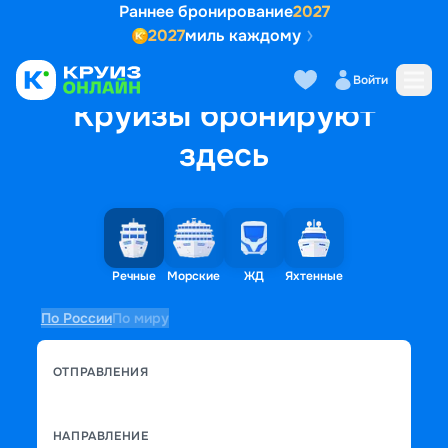
Раннее бронирование
2027
2027
миль каждому
Войти
Круизы бронируют
здесь
Речные
Морские
ЖД
Яхтенные
По России
По миру
ОТПРАВЛЕНИЯ
НАПРАВЛЕНИЕ