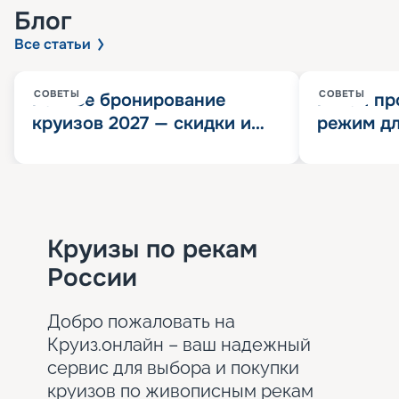
Блог
Все статьи
СОВЕТЫ
СОВЕТЫ
Раннее бронирование
Китай пр
круизов 2027 — скидки и
режим дл
розыгрыш 100 000
конца 202
Круизных миль
значит?
Круизы по рекам
России
Добро пожаловать на
Круиз.онлайн – ваш надежный
сервис для выбора и покупки
круизов по живописным рекам