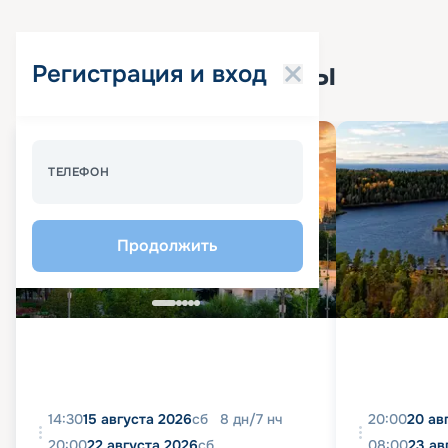
Популярные круизы
Регистрация и вход
Спецпредложение - 10%
ТЕЛЕФОН
Продолжить
14:30
15 августа 2026
сб
8
дн
/
7
нч
20:00
20 ав
20:00
22 августа 2026
сб
08:00
23 ав