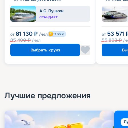
А.С. Пушкин
СТАНДАРТ
81 130
₽
53 571
от
/чел
от
+1 000
85 400
₽
55 803
₽
/чел
/ч
Выбрать круиз
Вы
Лучшие предложения