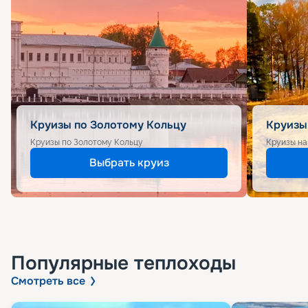
Круизы по Золотому Кольцу
Круизы
Круизы по Золотому Кольцу
Круизы на
Выбрать круиз
Популярные
теплоходы
Смотреть все