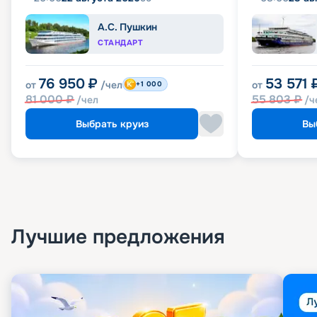
А.С. Пушкин
СТАНДАРТ
76 950
₽
53 571
от
/чел
от
+1 000
81 000
₽
55 803
₽
/чел
/ч
Выбрать круиз
Вы
Лучшие предложения