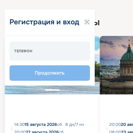
Популярные круизы
Регистрация и вход
Спецпредложение - 10%
ТЕЛЕФОН
Продолжить
14:30
15 августа 2026
сб
8
дн
/
7
нч
20:00
20 ав
20:00
22 августа 2026
сб
08:00
23 ав