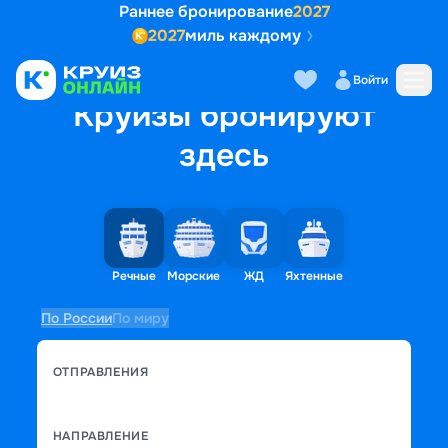
Раннее бронирование
2027
2027
миль каждому
Войти
Круизы бронируют
здесь
Речные
Морские
ЖД
Яхтенные
По России
По миру
ОТПРАВЛЕНИЯ
НАПРАВЛЕНИЕ