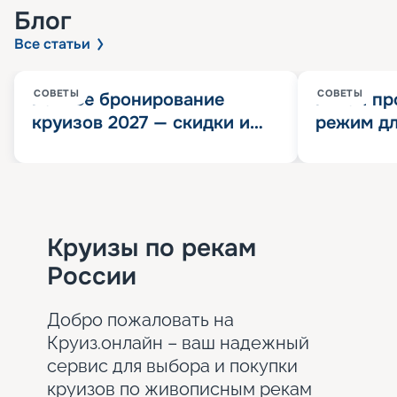
Блог
Все статьи
СОВЕТЫ
СОВЕТЫ
Раннее бронирование
Китай пр
круизов 2027 — скидки и
режим дл
розыгрыш 100 000
конца 202
Круизных миль
значит?
Круизы по рекам
России
Добро пожаловать на
Круиз.онлайн – ваш надежный
сервис для выбора и покупки
круизов по живописным рекам