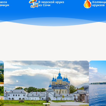
ласса
В морской круиз
Коллекц
ремиум
из Сочи
круизов