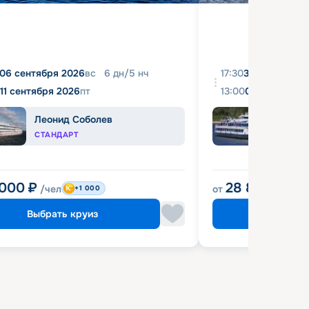
06 сентября 2026
вс
6
дн
/
5
нч
17:30
31 августа 20
11 сентября 2026
пт
13:00
04 сентября 
Леонид Соболев
Башк
СТАНДАРТ
ЭКОН
 000
₽
28 800
₽
/чел
от
/чел
+1 000
Выбрать круиз
Выбрат