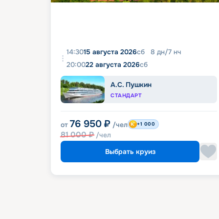
14:30
15 августа 2026
сб
8
дн
/
7
нч
20:00
22 августа 2026
сб
А.С. Пушкин
СТАНДАРТ
76 950
₽
от
/чел
+1 000
81 000
₽
/чел
Выбрать круиз