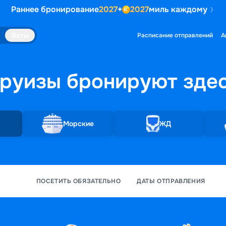
Раннее бронирование
2027
+
2027
миль каждому
Яхты
Расписание отправлений
А
руизы бронируют
зде
Морские
ЖД
ПОСЕТИТЬ ОБЯЗАТЕЛЬНО
ДАТЫ ОТПРАВЛЕНИЯ