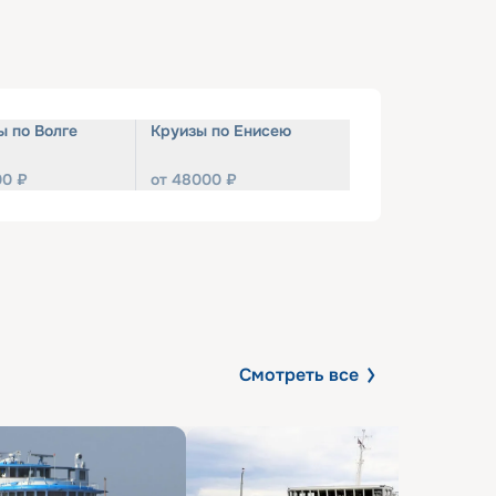
ы по Волге
Круизы по Енисею
00
₽
от
48000
₽
Смотреть все