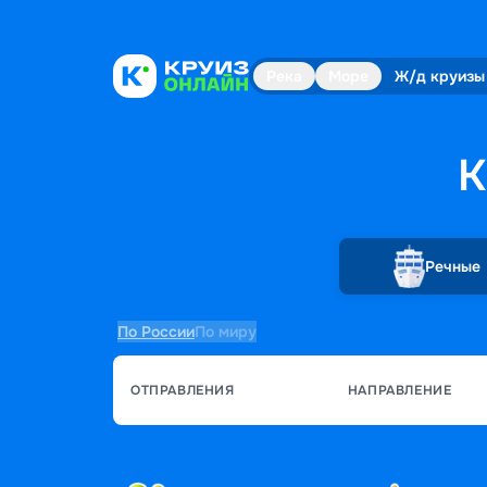
Река
Море
Ж/д круизы
К
Речные
По России
По миру
ОТПРАВЛЕНИЯ
НАПРАВЛЕНИЕ