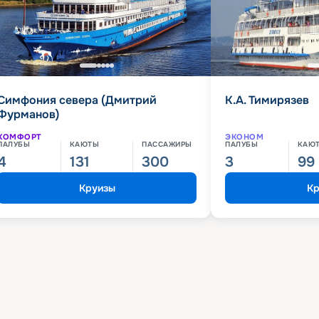
Симфония севера (Дмитрий
К.А. Тимирязев
Фурманов)
КОМФОРТ
ЭКОНОМ
ПАЛУБЫ
КАЮТЫ
ПАССАЖИРЫ
ПАЛУБЫ
КАЮ
4
131
300
3
99
Круизы
Кр