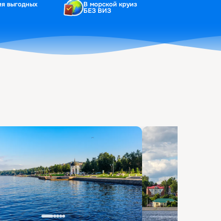
ия выгодных
В морской круиз
БЕЗ ВИЗ