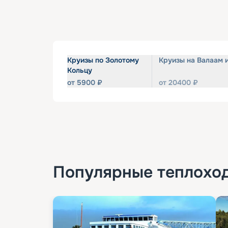
Круизы по Золотому
Круизы на Валаам 
Кольцу
от
5900
₽
от
20400
₽
Популярные
теплохо