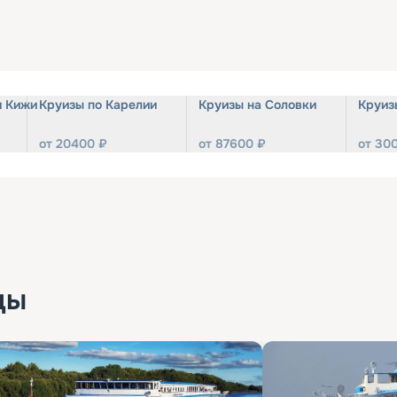
и Кижи
Круизы по Карелии
Круизы на Соловки
Круиз
от
20400
₽
от
87600
₽
от
30
ды