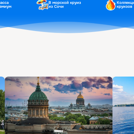
ласса
В морской круиз
Коллекц
ремиум
из Сочи
круизов