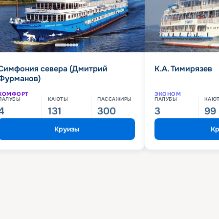
Симфония севера (Дмитрий
К.А. Тимирязев
Фурманов)
КОМФОРТ
ЭКОНОМ
ПАЛУБЫ
КАЮТЫ
ПАССАЖИРЫ
ПАЛУБЫ
КАЮ
4
131
300
3
99
Круизы
Кр