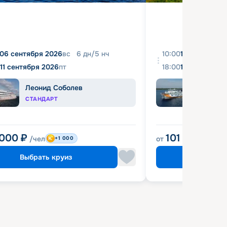
06 сентября 2026
вс
6
дн
/
5
нч
10:00
10 августа 2
11 сентября 2026
пт
18:00
16 августа 2
Леонид Соболев
Прин
СТАНДАРТ
КОМФ
 000
₽
101 900
₽
/чел
от
/че
+1 000
Выбрать круиз
Выбрат