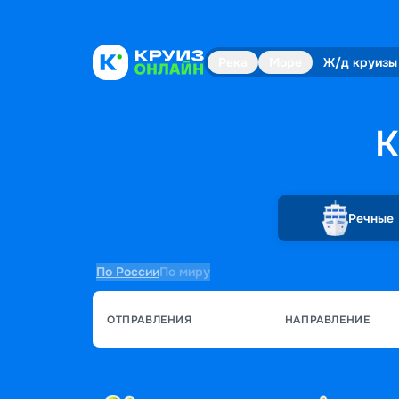
Река
Море
Ж/д круизы
К
Речные
По России
По миру
ОТПРАВЛЕНИЯ
НАПРАВЛЕНИЕ