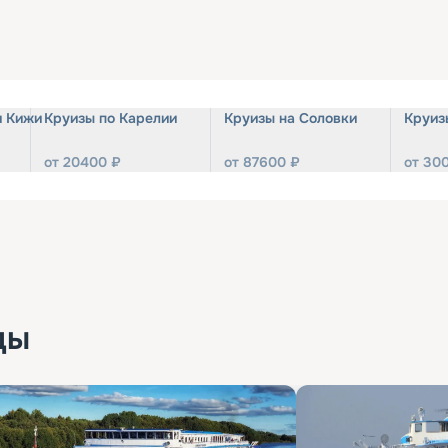
и Кижи
Круизы по Карелии
Круизы на Соловки
Круиз
от
20400
₽
от
87600
₽
от
30
ды