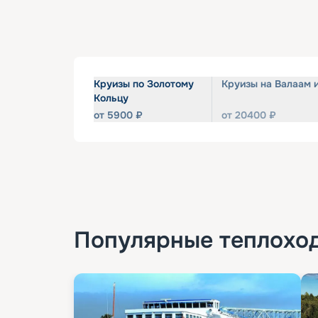
Круизы по Золотому
Круизы на Валаам 
Кольцу
от
5900
₽
от
20400
₽
Популярные
теплохо