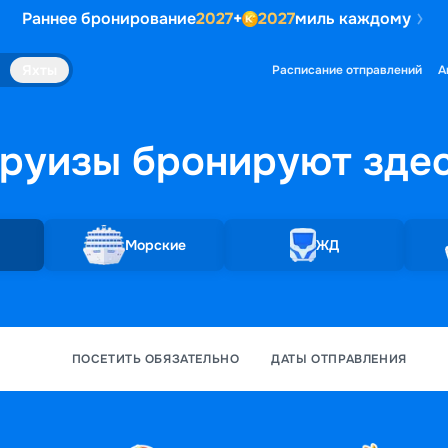
Раннее бронирование
2027
+
2027
миль каждому
Яхты
Расписание отправлений
А
руизы бронируют
зде
Морские
ЖД
ПОСЕТИТЬ ОБЯЗАТЕЛЬНО
ДАТЫ ОТПРАВЛЕНИЯ