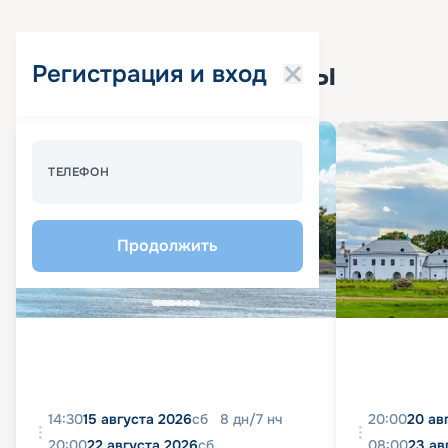
Популярные круизы
Регистрация и вход
Спецпредложение - 10%
ТЕЛЕФОН
Продолжить
14:30
15 августа 2026
сб
8
дн
/
7
нч
20:00
20 ав
20:00
22 августа 2026
сб
08:00
23 ав