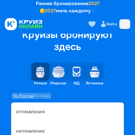
Раннее бронирование
2027
2027
миль каждому
Войти
Круизы бронируют
здесь
Речные
Морские
ЖД
Яхтенные
По России
По миру
ОТПРАВЛЕНИЯ
НАПРАВЛЕНИЕ