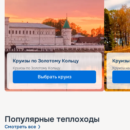
Круизы по Золотому Кольцу
Круизы
Круизы по Золотому Кольцу
Круизы на
Выбрать круиз
Популярные
теплоходы
Смотреть все