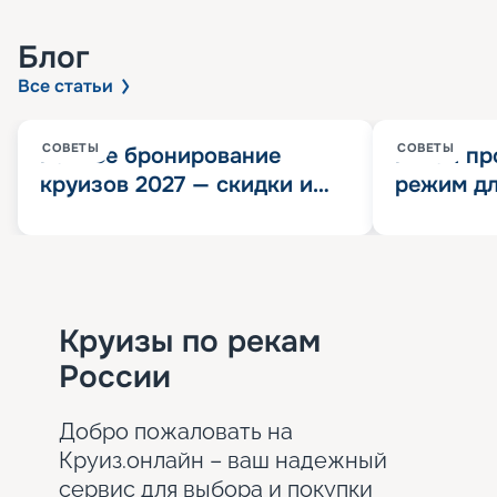
Блог
Все статьи
СОВЕТЫ
СОВЕТЫ
Раннее бронирование
Китай пр
круизов 2027 — скидки и
режим дл
розыгрыш 100 000
конца 202
Круизных миль
значит?
Круизы по рекам
России
Добро пожаловать на
Круиз.онлайн – ваш надежный
сервис для выбора и покупки