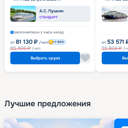
А.С. Пушкин
СТАНДАРТ
ЗАБРОНИРОВАН
2 ЧАСА
НАЗАД
81 130
₽
53 571
от
/чел
от
+1 000
85 400
₽
55 803
₽
/чел
/ч
Выбрать круиз
Вы
Лучшие предложения