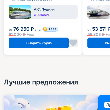
А.С. Пушкин
СТАНДАРТ
76 950
₽
53 571
от
/чел
от
+1 000
81 000
₽
55 803
₽
/чел
/ч
Выбрать круиз
Вы
Лучшие предложения