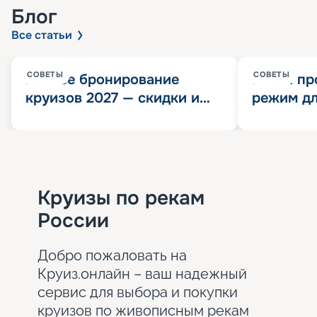
Блог
Все статьи
СОВЕТЫ
СОВЕТЫ
Раннее бронирование
Китай пр
круизов 2027 — скидки и
режим дл
розыгрыш 100 000
конца 202
Круизных миль
значит?
Круизы по рекам
России
Добро пожаловать на
Круиз.онлайн – ваш надежный
сервис для выбора и покупки
круизов по живописным рекам