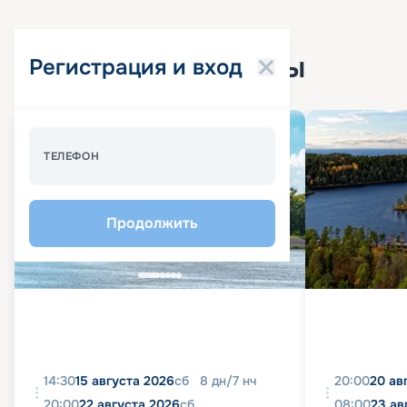
Популярные круизы
Регистрация и вход
Спецпредложение - 10%
ТЕЛЕФОН
Продолжить
14:30
15 августа 2026
сб
8
дн
/
7
нч
20:00
20 ав
20:00
22 августа 2026
сб
08:00
23 ав