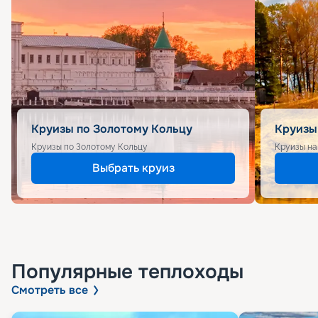
Круизы по Золотому Кольцу
Круизы
Круизы по Золотому Кольцу
Круизы на
Выбрать круиз
Популярные
теплоходы
Смотреть все