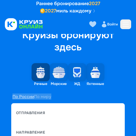
Раннее бронирование
2027
2027
миль каждому
Войти
Круизы бронируют
здесь
Речные
Морские
ЖД
Яхтенные
По России
По миру
ОТПРАВЛЕНИЯ
НАПРАВЛЕНИЕ