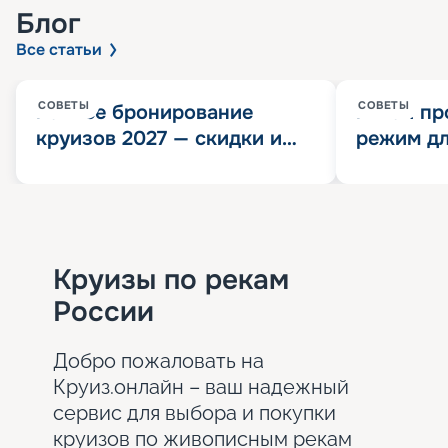
Блог
Все статьи
СОВЕТЫ
СОВЕТЫ
Раннее бронирование
Китай пр
круизов 2027 — скидки и
режим дл
розыгрыш 100 000
конца 202
Круизных миль
значит?
Круизы по рекам
России
Добро пожаловать на
Круиз.онлайн – ваш надежный
сервис для выбора и покупки
круизов по живописным рекам