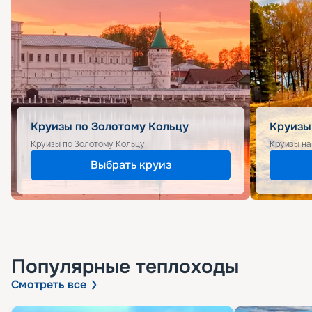
Круизы по Золотому Кольцу
Круизы
Круизы по Золотому Кольцу
Круизы на
Выбрать круиз
Популярные
теплоходы
Смотреть все