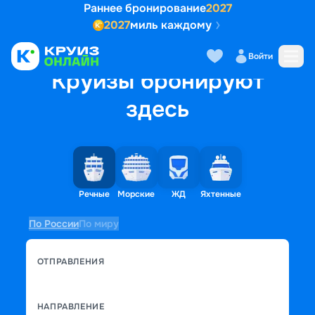
Раннее бронирование
2027
2027
миль каждому
Войти
Круизы бронируют
здесь
Речные
Морские
ЖД
Яхтенные
По России
По миру
ОТПРАВЛЕНИЯ
НАПРАВЛЕНИЕ