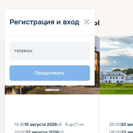
Популярные круизы
Регистрация и вход
Спецпредложение - 10%
ТЕЛЕФОН
Продолжить
14:30
15 августа 2026
сб
8
дн
/
7
нч
20:00
20 ав
20:00
22 августа 2026
сб
08:00
23 ав