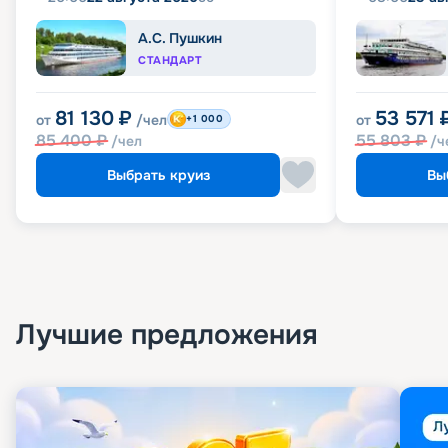
А.С. Пушкин
СТАНДАРТ
81 130
₽
53 571
от
/чел
от
+1 000
85 400
₽
55 803
₽
/чел
/ч
Выбрать круиз
Вы
Лучшие предложения