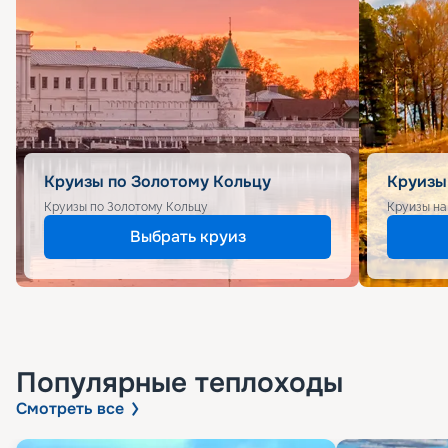
Круизы по Золотому Кольцу
Круизы
Круизы по Золотому Кольцу
Круизы на
Выбрать круиз
Популярные
теплоходы
Смотреть все