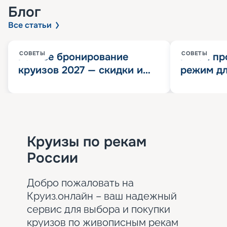
Блог
Все статьи
СОВЕТЫ
СОВЕТЫ
Раннее бронирование
Китай пр
круизов 2027 — скидки и
режим дл
розыгрыш 100 000
конца 202
Круизных миль
значит?
Круизы по рекам
России
Добро пожаловать на
Круиз.онлайн – ваш надежный
сервис для выбора и покупки
круизов по живописным рекам