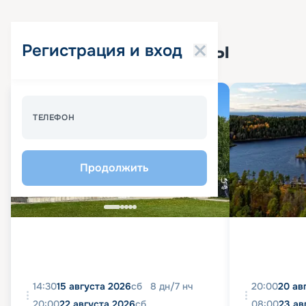
Популярные круизы
Регистрация и вход
Спецпредложение - 10%
ТЕЛЕФОН
Продолжить
14:30
15 августа 2026
сб
8
дн
/
7
нч
20:00
20 ав
20:00
22 августа 2026
сб
08:00
23 ав