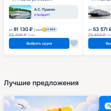
А.С. Пушкин
СТАНДАРТ
81 130
₽
53 571
от
/чел
от
+1 000
85 400
₽
55 803
₽
/чел
/ч
Выбрать круиз
Вы
Лучшие предложения