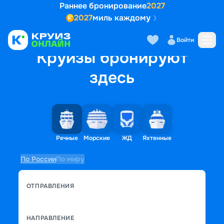
Раннее бронирование
2027
2027
миль каждому
Войти
Круизы бронируют
здесь
Речные
Морские
ЖД
Яхтенные
По России
По миру
ОТПРАВЛЕНИЯ
НАПРАВЛЕНИЕ