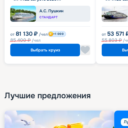
А.С. Пушкин
СТАНДАРТ
81 130
₽
53 571
от
/чел
от
+1 000
85 400
₽
55 803
₽
/чел
/ч
Выбрать круиз
Вы
Лучшие предложения