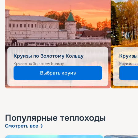
Круизы по Золотому Кольцу
Круизы
Круизы по Золотому Кольцу
Круизы на
Выбрать круиз
Популярные
теплоходы
Смотреть все