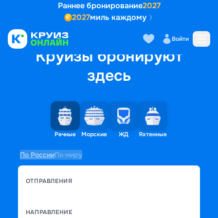
Раннее бронирование
2027
2027
миль каждому
Войти
Круизы бронируют
здесь
Речные
Морские
ЖД
Яхтенные
По России
По миру
ОТПРАВЛЕНИЯ
НАПРАВЛЕНИЕ