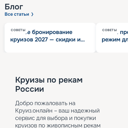
Блог
Все статьи
СОВЕТЫ
СОВЕТЫ
Раннее бронирование
Китай пр
круизов 2027 — скидки и
режим дл
розыгрыш 100 000
конца 202
Круизных миль
значит?
Круизы по рекам
России
Добро пожаловать на
Круиз.онлайн – ваш надежный
сервис для выбора и покупки
круизов по живописным рекам