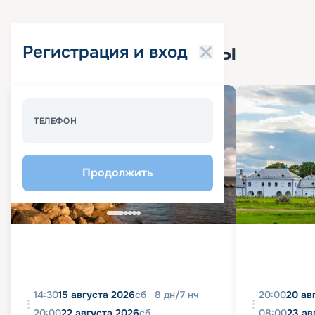
Популярные круизы
Регистрация и вход
Спецпредложение - 10%
ТЕЛЕФОН
Продолжить
14:30
15 августа 2026
сб
8
дн
/
7
нч
20:00
20 ав
20:00
22 августа 2026
сб
08:00
23 ав