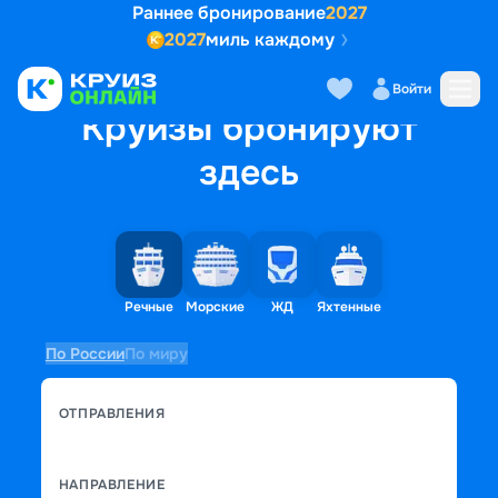
Раннее бронирование
2027
2027
миль каждому
Войти
Круизы бронируют
здесь
Речные
Морские
ЖД
Яхтенные
По России
По миру
ОТПРАВЛЕНИЯ
НАПРАВЛЕНИЕ