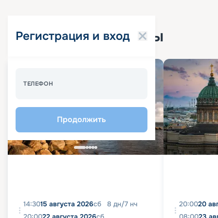
Популярные круизы
Регистрация и вход
Спецпредложение - 10%
ТЕЛЕФОН
Продолжить
14:30
15 августа 2026
сб
8
дн
/
7
нч
20:00
20 ав
20:00
22 августа 2026
сб
08:00
23 ав