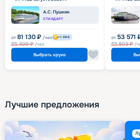
А.С. Пушкин
СТАНДАРТ
81 130
₽
53 571
от
/чел
от
+1 000
85 400
₽
55 803
₽
/чел
/ч
Выбрать круиз
Вы
Лучшие предложения