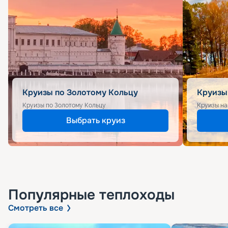
Круизы по Золотому Кольцу
Круизы
Круизы по Золотому Кольцу
Круизы на
Выбрать круиз
Популярные
теплоходы
Смотреть все