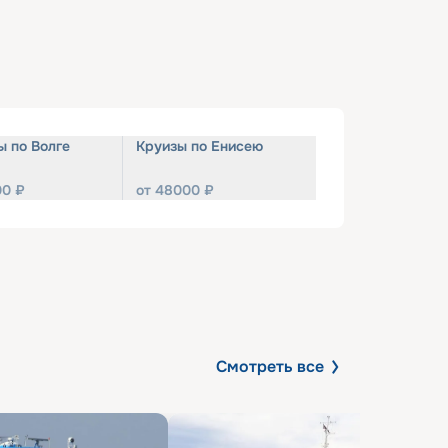
ы по Волге
Круизы по Енисею
00
₽
от
48000
₽
Смотреть все