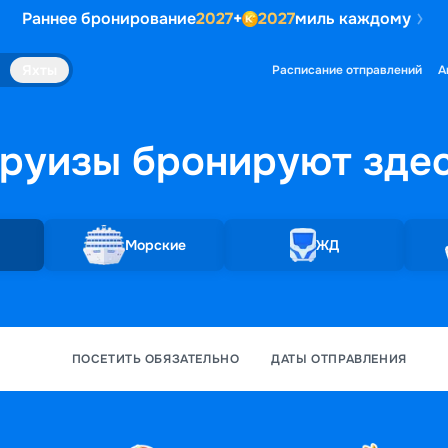
Раннее бронирование
2027
+
2027
миль каждому
Яхты
Расписание отправлений
А
руизы бронируют
зде
Морские
ЖД
ПОСЕТИТЬ ОБЯЗАТЕЛЬНО
ДАТЫ ОТПРАВЛЕНИЯ