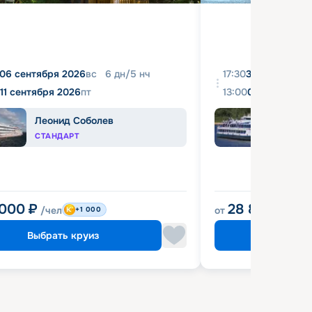
06 сентября 2026
вс
6
дн
/
5
нч
17:30
31 августа 20
11 сентября 2026
пт
13:00
04 сентября 
Леонид Соболев
Башк
СТАНДАРТ
ЭКОН
 000
₽
28 800
₽
/чел
от
/чел
+1 000
Выбрать круиз
Выбрат