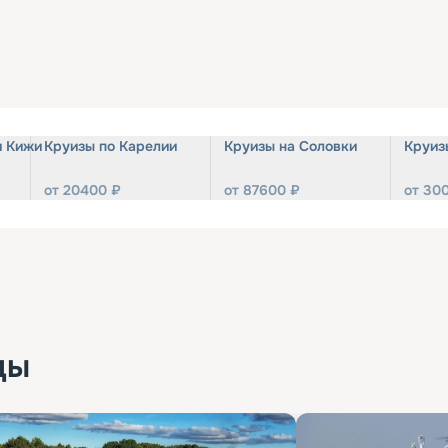
и Кижи
Круизы по Карелии
Круизы на Соловки
Круиз
от
20400
₽
от
87600
₽
от
30
ды