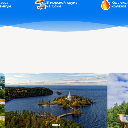
ласса
В морской круиз
Коллекц
ремиум
из Сочи
круизов