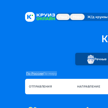
Река
Море
Ж/д круизы
К
Речные
По России
По миру
ОТПРАВЛЕНИЯ
НАПРАВЛЕНИЕ