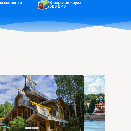
ия выгодных
В морской круиз
БЕЗ ВИЗ