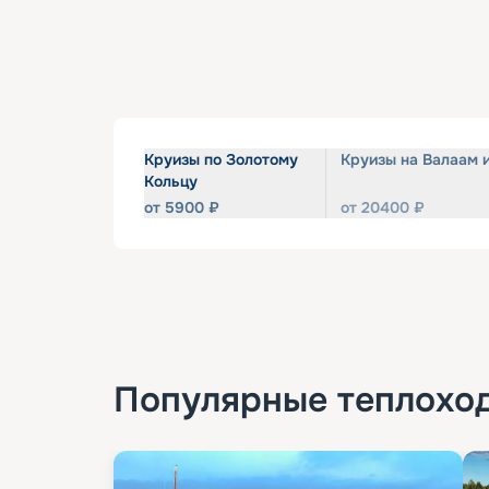
Круизы по Золотому
Круизы на Валаам 
Кольцу
от
5900
₽
от
20400
₽
Популярные
теплохо