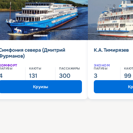
Симфония севера (Дмитрий
К.А. Тимирязев
Фурманов)
КОМФОРТ
ЭКОНОМ
ПАЛУБЫ
КАЮТЫ
ПАССАЖИРЫ
ПАЛУБЫ
КАЮ
4
131
300
3
99
Круизы
Кр