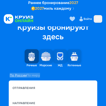
Раннее бронирование
2027
2027
миль каждому
Войти
Круизы бронируют
здесь
Речные
Морские
ЖД
Яхтенные
По России
По миру
ОТПРАВЛЕНИЯ
НАПРАВЛЕНИЕ