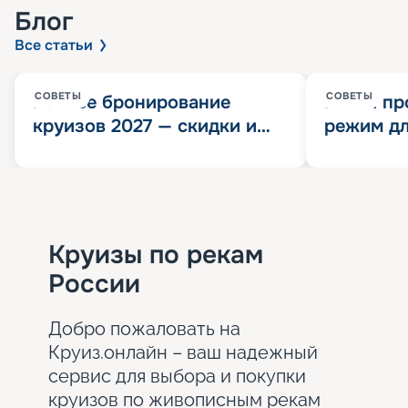
Блог
Все статьи
СОВЕТЫ
СОВЕТЫ
Раннее бронирование
Китай пр
круизов 2027 — скидки и
режим дл
розыгрыш 100 000
конца 202
Круизных миль
значит?
Круизы по рекам
России
Добро пожаловать на
Круиз.онлайн – ваш надежный
сервис для выбора и покупки
круизов по живописным рекам