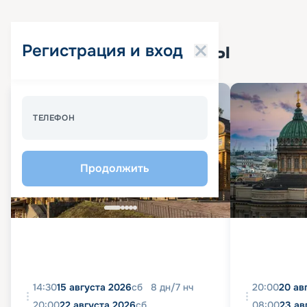
Популярные круизы
Регистрация и вход
Спецпредложение - 10%
ТЕЛЕФОН
Продолжить
14:30
15 августа 2026
сб
8
дн
/
7
нч
20:00
20 ав
20:00
22 августа 2026
сб
08:00
23 ав