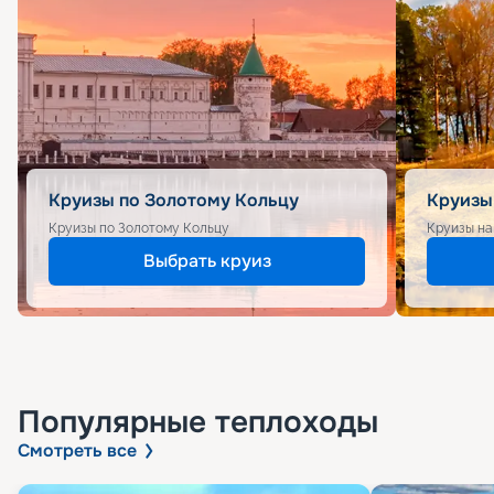
Круизы по Золотому Кольцу
Круизы
Круизы по Золотому Кольцу
Круизы на
Выбрать круиз
Популярные
теплоходы
Смотреть все