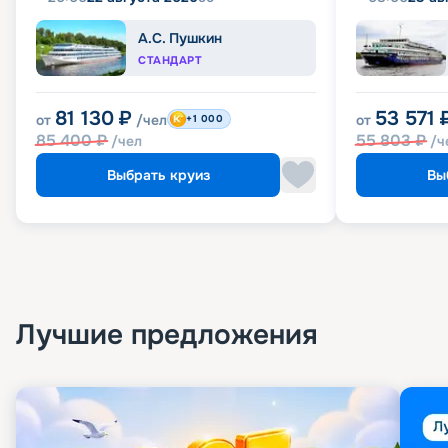
А.С. Пушкин
СТАНДАРТ
81 130
₽
53 571
от
/чел
от
+1 000
85 400
₽
55 803
₽
/чел
/ч
Выбрать круиз
Вы
Лучшие предложения