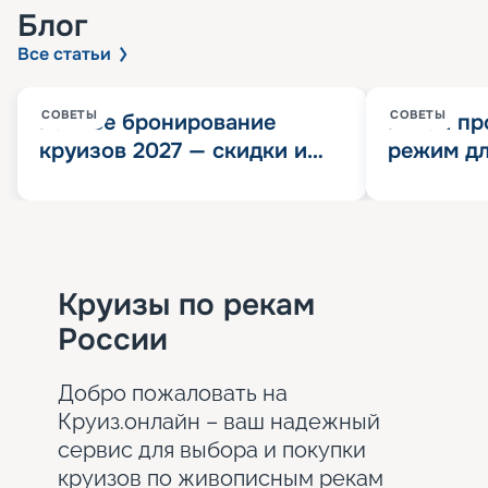
Блог
Все статьи
СОВЕТЫ
СОВЕТЫ
Раннее бронирование
Китай пр
круизов 2027 — скидки и
режим дл
розыгрыш 100 000
конца 202
Круизных миль
значит?
Круизы по рекам
России
Добро пожаловать на
Круиз.онлайн – ваш надежный
сервис для выбора и покупки
круизов по живописным рекам