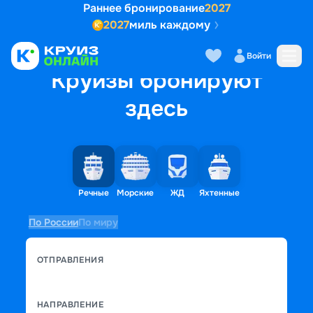
Раннее бронирование
2027
2027
миль каждому
Войти
Круизы бронируют
здесь
Речные
Морские
ЖД
Яхтенные
По России
По миру
ОТПРАВЛЕНИЯ
НАПРАВЛЕНИЕ