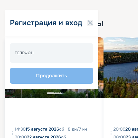
Популярные круизы
Регистрация и вход
Спецпредложение - 10%
ТЕЛЕФОН
Продолжить
14:30
15 августа 2026
сб
8
дн
/
7
нч
20:00
20 ав
20:00
22 августа 2026
сб
08:00
23 ав