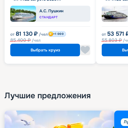
А.С. Пушкин
СТАНДАРТ
81 130
₽
53 571
от
/чел
от
+1 000
85 400
₽
55 803
₽
/чел
/ч
Выбрать круиз
Вы
Лучшие предложения