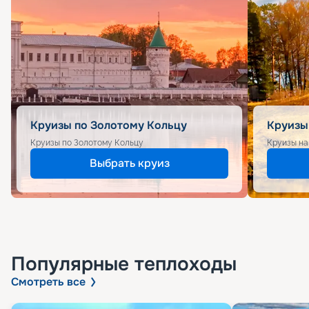
Круизы по Золотому Кольцу
Круизы
Круизы по Золотому Кольцу
Круизы на
Выбрать круиз
Популярные
теплоходы
Смотреть все