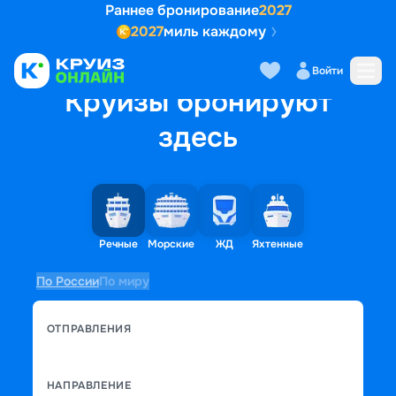
Раннее бронирование
2027
2027
миль каждому
Войти
Круизы бронируют
здесь
Речные
Морские
ЖД
Яхтенные
По России
По миру
ОТПРАВЛЕНИЯ
НАПРАВЛЕНИЕ