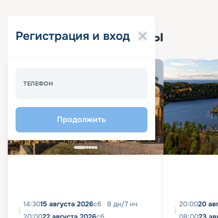
Популярные круизы
Регистрация и вход
Спецпредложение - 10%
ТЕЛЕФОН
Продолжить
14:30
15 августа 2026
сб
8
дн
/
7
нч
20:00
20 ав
20:00
22 августа 2026
сб
08:00
23 ав