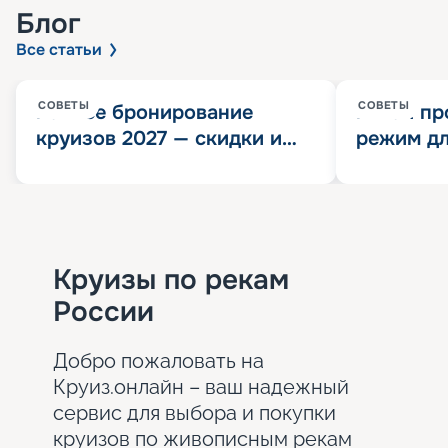
Блог
Все статьи
СОВЕТЫ
СОВЕТЫ
Раннее бронирование
Китай пр
круизов 2027 — скидки и
режим дл
розыгрыш 100 000
конца 202
Круизных миль
значит?
Круизы по рекам
России
Добро пожаловать на
Круиз.онлайн – ваш надежный
сервис для выбора и покупки
круизов по живописным рекам