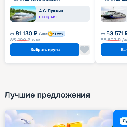
А.С. Пушкин
СТАНДАРТ
81 130
₽
53 571
от
/чел
от
+1 000
85 400
₽
55 803
₽
/чел
/ч
Выбрать круиз
Вы
Лучшие предложения