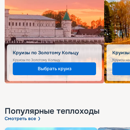
Круизы по Золотому Кольцу
Круизы
Круизы по Золотому Кольцу
Круизы на
Выбрать круиз
Популярные
теплоходы
Смотреть все