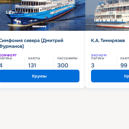
Симфония севера (Дмитрий
К.А. Тимирязев
Фурманов)
КОМФОРТ
ЭКОНОМ
ПАЛУБЫ
КАЮТЫ
ПАССАЖИРЫ
ПАЛУБЫ
КАЮ
4
131
300
3
99
Круизы
Кр