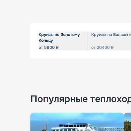
Круизы по Золотому
Круизы на Валаам 
Кольцу
от
5900
₽
от
20400
₽
Популярные
теплохо