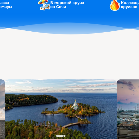
ласса
В морской круиз
Коллекц
ремиум
из Сочи
круизов