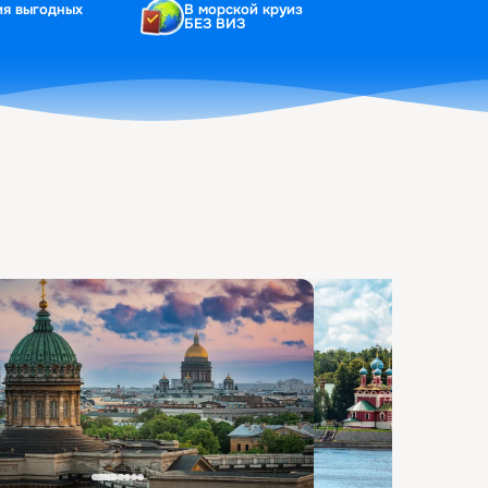
ия выгодных
В морской круиз
БЕЗ ВИЗ