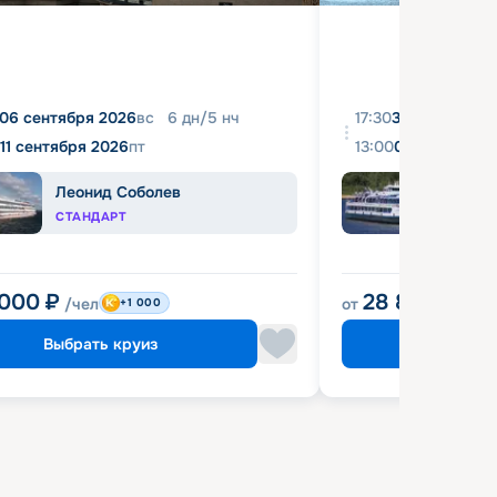
06 сентября 2026
вс
6
дн
/
5
нч
17:30
31 августа 20
11 сентября 2026
пт
13:00
04 сентября 
Леонид Соболев
Башк
СТАНДАРТ
ЭКОН
 000
₽
28 800
₽
/чел
от
/чел
+1 000
Выбрать круиз
Выбрат