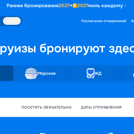
Раннее бронирование
2027
+
2027
миль каждому
Яхты
Расписание отправлений
А
руизы бронируют
зде
Морские
ЖД
ПОСЕТИТЬ ОБЯЗАТЕЛЬНО
ДАТЫ ОТПРАВЛЕНИЯ