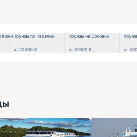
и Кижи
Круизы по Карелии
Круизы на Соловки
Круиз
от
20400
₽
от
87600
₽
от
30
ды