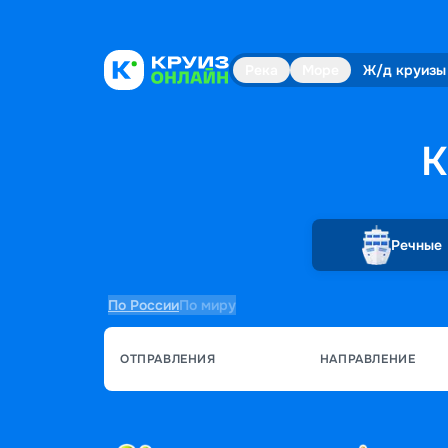
Река
Море
Ж/д круизы
К
Речные
По России
По миру
ОТПРАВЛЕНИЯ
НАПРАВЛЕНИЕ