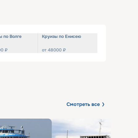
ы по Волге
Круизы по Енисею
00
₽
от
48000
₽
Смотреть все