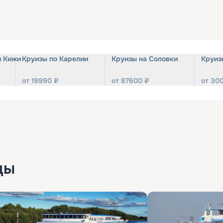
и Кижи
Круизы по Карелии
Круизы на Соловки
Круиз
от
19990
₽
от
87600
₽
от
30
ды