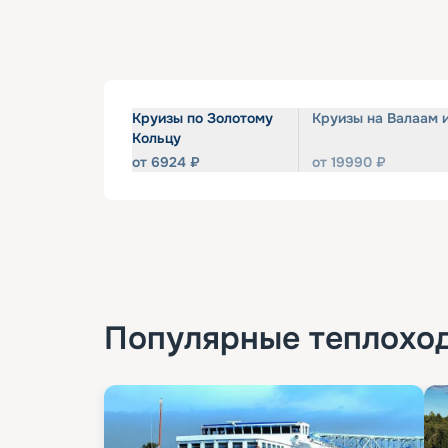
Круизы по Золотому
Круизы на Валаам 
Кольцу
от
6924
₽
от
19990
₽
Популярные
теплохо