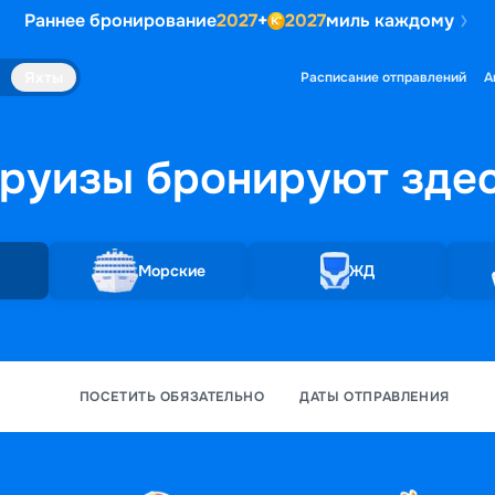
Раннее бронирование
2027
+
2027
миль каждому
Яхты
Расписание отправлений
А
руизы бронируют
зде
Морские
ЖД
ПОСЕТИТЬ ОБЯЗАТЕЛЬНО
ДАТЫ ОТПРАВЛЕНИЯ