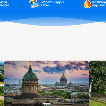
ласса
В морской круиз
Коллекц
ремиум
из Сочи
круизов