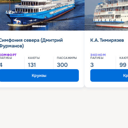
Симфония севера (Дмитрий
К.А. Тимирязев
Фурманов)
КОМФОРТ
ЭКОНОМ
ПАЛУБЫ
КАЮТЫ
ПАССАЖИРЫ
ПАЛУБЫ
КАЮ
4
131
300
3
99
Круизы
Кр