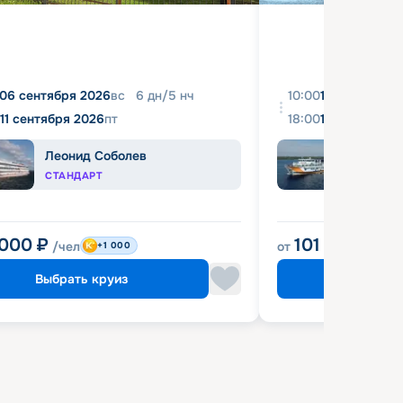
06 сентября 2026
вс
6
дн
/
5
нч
10:00
10 августа 2
11 сентября 2026
пт
18:00
16 августа 2
Леонид Соболев
Прин
СТАНДАРТ
КОМФ
 000
₽
101 900
₽
/чел
от
/че
+1 000
Выбрать круиз
Выбрат