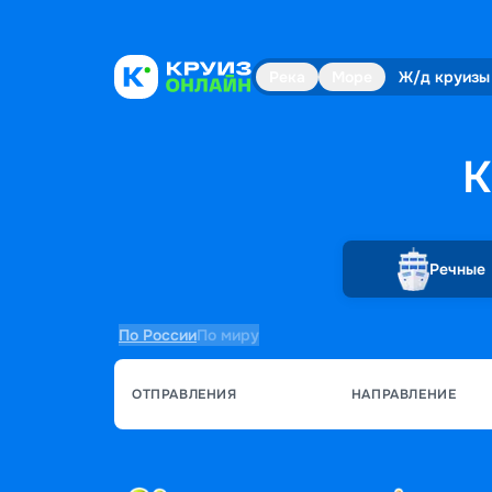
Река
Море
Ж/д круизы
К
Речные
По России
По миру
ОТПРАВЛЕНИЯ
НАПРАВЛЕНИЕ