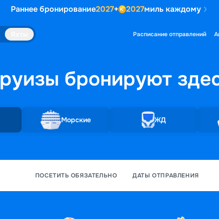
Раннее бронирование
2027
+
2027
миль каждому
Яхты
Расписание отправлений
А
руизы бронируют
зде
Морские
ЖД
ПОСЕТИТЬ ОБЯЗАТЕЛЬНО
ДАТЫ ОТПРАВЛЕНИЯ