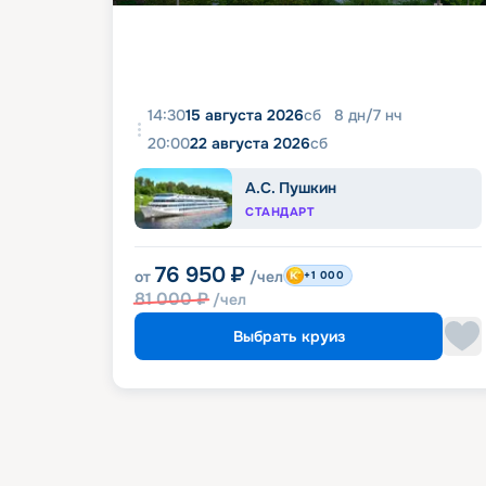
14:30
15 августа 2026
сб
8
дн
/
7
нч
20:00
22 августа 2026
сб
А.С. Пушкин
СТАНДАРТ
76 950
₽
от
/чел
+1 000
81 000
₽
/чел
Выбрать круиз