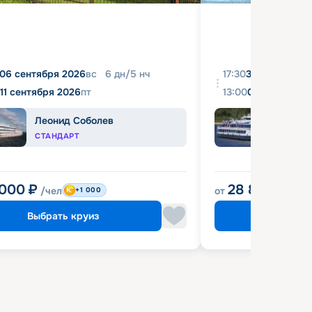
06 сентября 2026
вс
6
дн
/
5
нч
17:30
31 августа 20
11 сентября 2026
пт
13:00
04 сентября 
Леонид Соболев
Башк
СТАНДАРТ
ЭКОН
 000
₽
28 800
₽
/чел
от
/чел
+1 000
Выбрать круиз
Выбрат