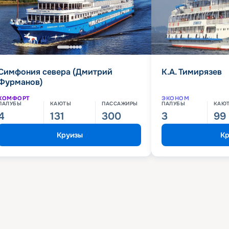
Симфония севера (Дмитрий
К.А. Тимирязев
Фурманов)
КОМФОРТ
ЭКОНОМ
ПАЛУБЫ
КАЮТЫ
ПАССАЖИРЫ
ПАЛУБЫ
КАЮ
4
131
300
3
99
Круизы
Кр