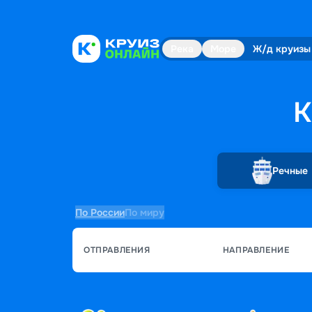
Река
Море
Ж/д круизы
К
Речные
По России
По миру
ОТПРАВЛЕНИЯ
НАПРАВЛЕНИЕ