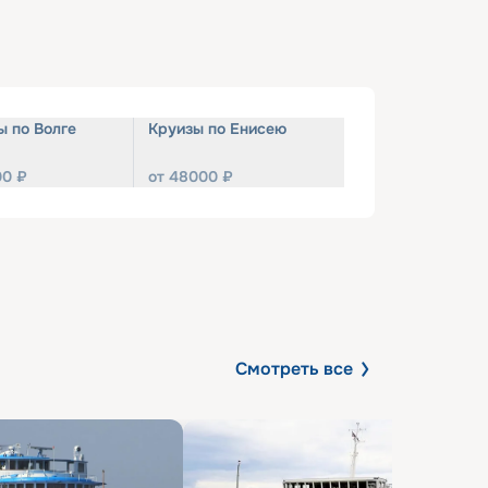
ы по Волге
Круизы по Енисею
00
₽
от
48000
₽
Смотреть все