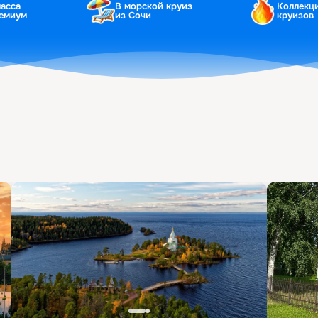
ласса
В морской круиз
Коллекц
ремиум
из Сочи
круизов