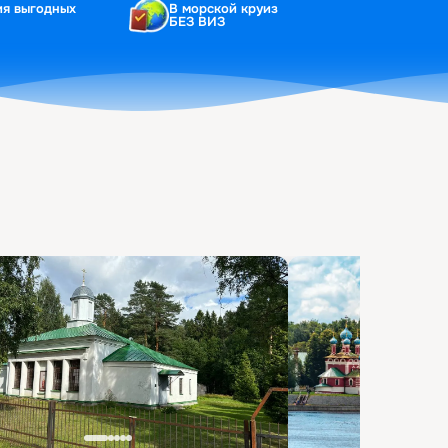
ия выгодных
В морской круиз
БЕЗ ВИЗ