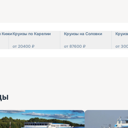
и Кижи
Круизы по Карелии
Круизы на Соловки
Круиз
от
20400
₽
от
87600
₽
от
30
ды