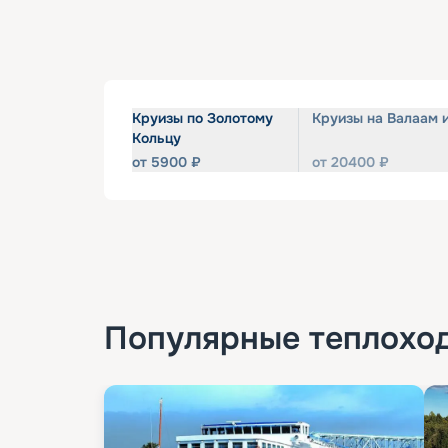
Круизы по Золотому
Круизы на Валаам 
Кольцу
от
5900
₽
от
20400
₽
Популярные
теплохо