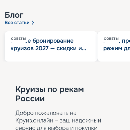
Блог
Все статьи
СОВЕТЫ
СОВЕТЫ
Раннее бронирование
Китай пр
круизов 2027 — скидки и
режим дл
розыгрыш 100 000
конца 202
Круизных миль
значит?
Круизы по рекам
России
Добро пожаловать на
Круиз.онлайн – ваш надежный
сервис для выбора и покупки