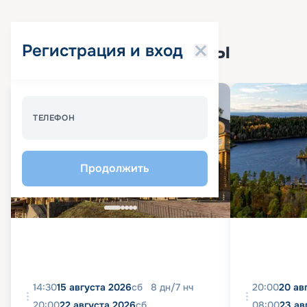
Популярные круизы
Регистрация и вход
Спецпредложение - 10%
ТЕЛЕФОН
Продолжить
14:30
15 августа 2026
сб
8
дн
/
7
нч
20:00
20 ав
20:00
22 августа 2026
сб
08:00
23 ав