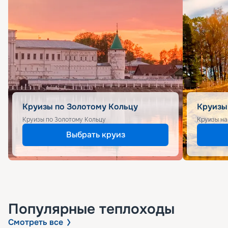
Круизы по Золотому Кольцу
Круизы
Круизы по Золотому Кольцу
Круизы на
Выбрать круиз
Популярные
теплоходы
Смотреть все