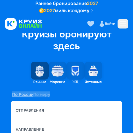
Раннее бронирование
2027
2027
миль каждому
Войти
Круизы бронируют
здесь
Речные
Морские
ЖД
Яхтенные
По России
По миру
ОТПРАВЛЕНИЯ
НАПРАВЛЕНИЕ