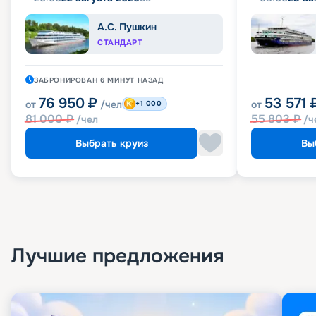
А.С. Пушкин
СТАНДАРТ
ЗАБРОНИРОВАН
6 МИНУТ
НАЗАД
76 950
₽
53 571
от
/чел
от
+1 000
81 000
₽
55 803
₽
/чел
/ч
Выбрать круиз
Вы
Лучшие предложения