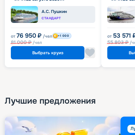
А.С. Пушкин
СТАНДАРТ
76 950
₽
53 571
от
/чел
от
+1 000
81 000
₽
55 803
₽
/чел
/ч
Выбрать круиз
Вы
Лучшие предложения