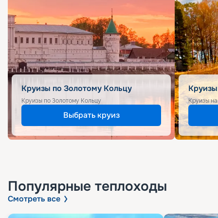
Круизы по Золотому Кольцу
Круизы
Круизы по Золотому Кольцу
Круизы на
Выбрать круиз
Популярные
теплоходы
Смотреть все