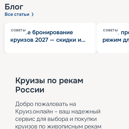
Блог
Все статьи
СОВЕТЫ
СОВЕТЫ
Раннее бронирование
Китай пр
круизов 2027 — скидки и
режим дл
розыгрыш 100 000
конца 202
Круизных миль
значит?
Круизы по рекам
России
Добро пожаловать на
Круиз.онлайн – ваш надежный
сервис для выбора и покупки
круизов по живописным рекам