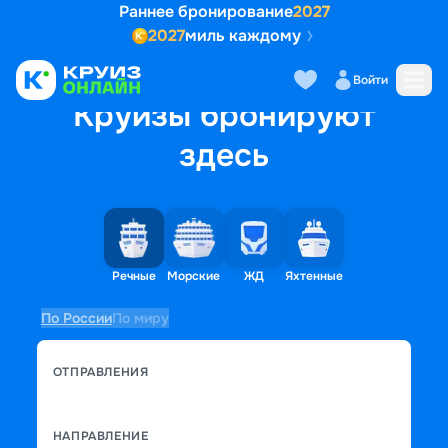
Раннее бронирование
2027
2027
миль каждому
Войти
Круизы бронируют
здесь
Речные
Морские
ЖД
Яхтенные
По России
По миру
ОТПРАВЛЕНИЯ
НАПРАВЛЕНИЕ