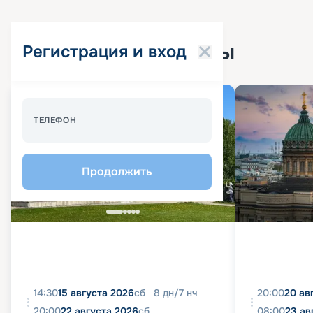
Популярные круизы
Регистрация и вход
Спецпредложение - 10%
ТЕЛЕФОН
Продолжить
14:30
15 августа 2026
сб
8
дн
/
7
нч
20:00
20 ав
20:00
22 августа 2026
сб
08:00
23 ав