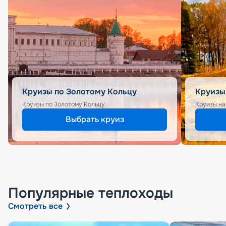
Круизы по Золотому Кольцу
Круизы
Круизы по Золотому Кольцу
Круизы на
Выбрать круиз
Популярные
теплоходы
Смотреть все