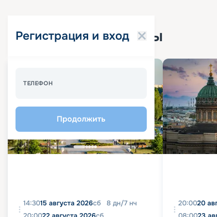
Популярные круизы
Регистрация и вход
Спецпредложение - 10%
ТЕЛЕФОН
Продолжить
14:30
15 августа 2026
сб
8
дн
/
7
нч
20:00
20 ав
20:00
22 августа 2026
сб
08:00
23 ав