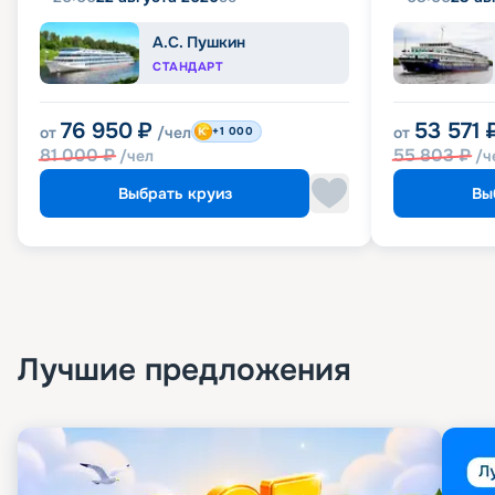
А.С. Пушкин
СТАНДАРТ
76 950
₽
53 571
от
/чел
от
+1 000
81 000
₽
55 803
₽
/чел
/ч
Выбрать круиз
Вы
Лучшие предложения