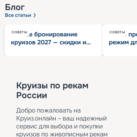
Блог
Все статьи
СОВЕТЫ
СОВЕТЫ
Раннее бронирование
Китай пр
круизов 2027 — скидки и
режим дл
розыгрыш 100 000
конца 202
Круизных миль
значит?
Круизы по рекам
России
Добро пожаловать на
Круиз.онлайн – ваш надежный
сервис для выбора и покупки
круизов по живописным рекам