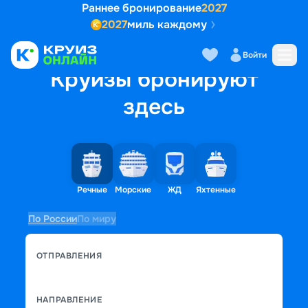
Раннее бронирование
2027
2027
миль каждому
Войти
Круизы бронируют
здесь
Речные
Морские
ЖД
Яхтенные
По России
По миру
ОТПРАВЛЕНИЯ
НАПРАВЛЕНИЕ