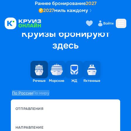
Раннее бронирование
2027
2027
миль каждому
Войти
Круизы бронируют
здесь
Речные
Морские
ЖД
Яхтенные
По России
По миру
ОТПРАВЛЕНИЯ
НАПРАВЛЕНИЕ