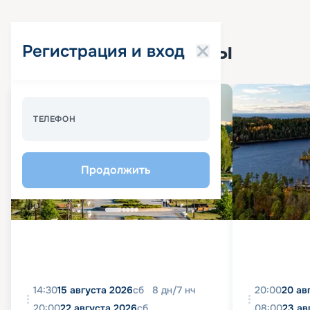
Популярные круизы
Регистрация и вход
Спецпредложение - 10%
ТЕЛЕФОН
Продолжить
14:30
15 августа 2026
сб
8
дн
/
7
нч
20:00
20 ав
20:00
22 августа 2026
сб
08:00
23 ав