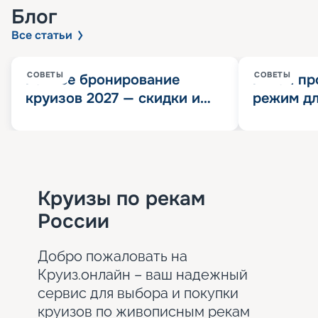
Блог
Все статьи
СОВЕТЫ
СОВЕТЫ
Раннее бронирование
Китай пр
круизов 2027 — скидки и
режим дл
розыгрыш 100 000
конца 202
Круизных миль
значит?
Круизы по рекам
России
Добро пожаловать на
Круиз.онлайн – ваш надежный
сервис для выбора и покупки
круизов по живописным рекам