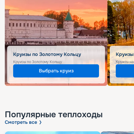
Круизы по Золотому Кольцу
Круизы
Круизы по Золотому Кольцу
Круизы на
Выбрать круиз
Популярные
теплоходы
Смотреть все