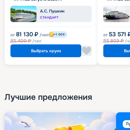
А.С. Пушкин
СТАНДАРТ
81 130
₽
53 571
от
/чел
от
+1 000
85 400
₽
55 803
₽
/чел
/ч
Выбрать круиз
Вы
Лучшие предложения