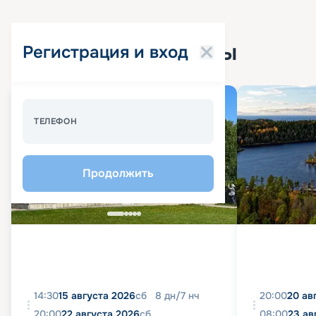
Популярные круизы
Регистрация и вход
Спецпредложение - 10%
ТЕЛЕФОН
Продолжить
14:30
15 августа 2026
сб
8
дн
/
7
нч
20:00
20 ав
20:00
22 августа 2026
сб
08:00
23 ав