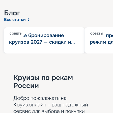
Блог
Все статьи
СОВЕТЫ
СОВЕТЫ
Раннее бронирование
Китай пр
круизов 2027 — скидки и
режим дл
розыгрыш 100 000
конца 202
Круизных миль
значит?
Круизы по рекам
России
Добро пожаловать на
Круиз.онлайн – ваш надежный
сервис для выбора и покупки