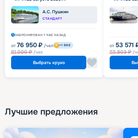
А.С. Пушкин
СТАНДАРТ
ЗАБРОНИРОВАН
1 ЧАС
НАЗАД
76 950
₽
53 571
от
/чел
от
+1 000
81 000
₽
55 803
₽
/чел
/ч
Выбрать круиз
Вы
Лучшие предложения