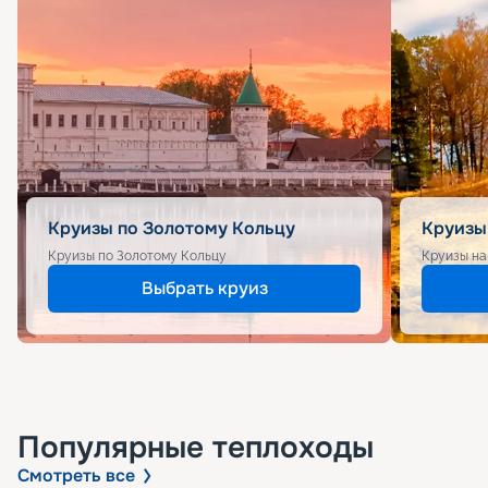
Круизы по Золотому Кольцу
Круизы
Круизы по Золотому Кольцу
Круизы на
Выбрать круиз
Популярные
теплоходы
Смотреть все