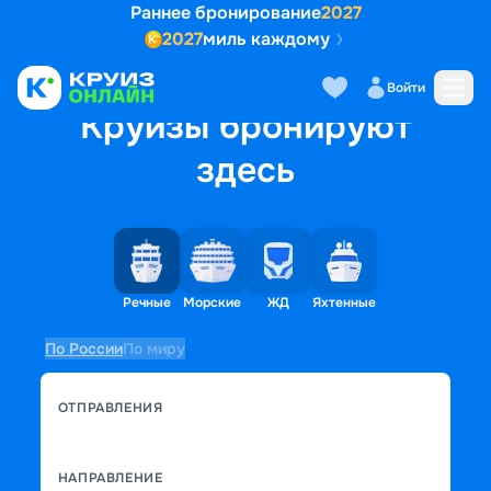
Раннее бронирование
2027
2027
миль каждому
Войти
Круизы бронируют
здесь
Речные
Морские
ЖД
Яхтенные
По России
По миру
ОТПРАВЛЕНИЯ
НАПРАВЛЕНИЕ