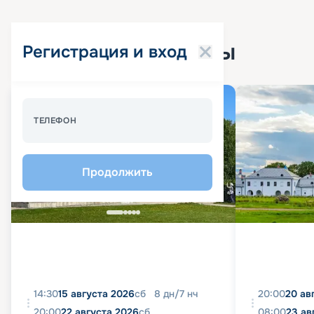
Популярные круизы
Регистрация и вход
Спецпредложение - 10%
ТЕЛЕФОН
Продолжить
14:30
15 августа 2026
сб
8
дн
/
7
нч
20:00
20 ав
20:00
22 августа 2026
сб
08:00
23 ав