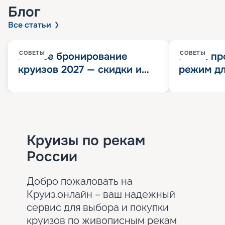
Блог
Все статьи
СОВЕТЫ
СОВЕТЫ
Раннее бронирование
Китай пр
круизов 2027 — скидки и
режим дл
розыгрыш 100 000
конца 202
Круизных миль
значит?
Круизы по рекам
России
Добро пожаловать на
Круиз.онлайн – ваш надежный
сервис для выбора и покупки
круизов по живописным рекам