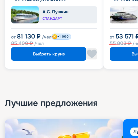
А.С. Пушкин
СТАНДАРТ
81 130
₽
53 571
от
/чел
от
+1 000
85 400
₽
55 803
₽
/чел
/ч
Выбрать круиз
Вы
Лучшие предложения