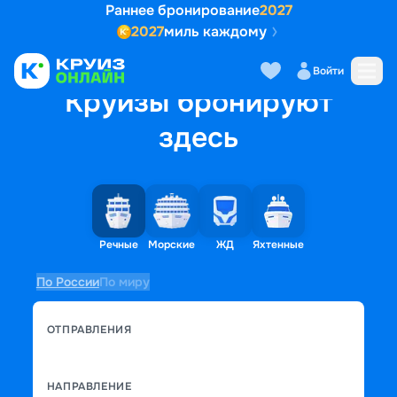
Раннее бронирование
2027
2027
миль каждому
Войти
Круизы бронируют
здесь
Речные
Морские
ЖД
Яхтенные
По России
По миру
ОТПРАВЛЕНИЯ
НАПРАВЛЕНИЕ