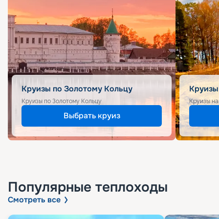
Круизы по Золотому Кольцу
Круизы
Круизы по Золотому Кольцу
Круизы на
Выбрать круиз
Популярные
теплоходы
Смотреть все