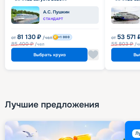
А.С. Пушкин
СТАНДАРТ
81 130
₽
53 571
от
/чел
от
+1 000
85 400
₽
55 803
₽
/чел
/ч
Выбрать круиз
Вы
Лучшие предложения