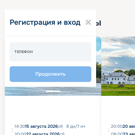
Популярные круизы
Регистрация и вход
Спецпредложение - 10%
ТЕЛЕФОН
Продолжить
14:30
15 августа 2026
сб
8
дн
/
7
нч
20:00
20 ав
20:00
22 августа 2026
сб
08:00
23 ав