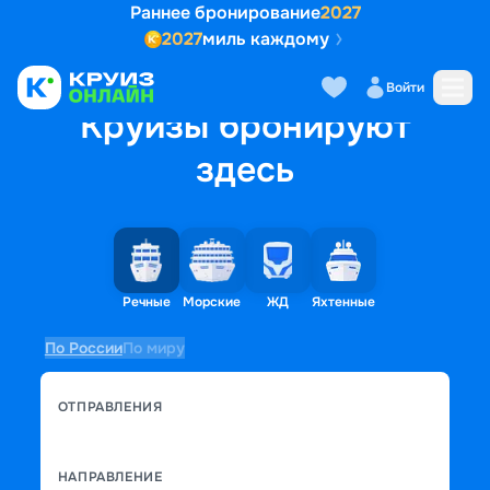
Раннее бронирование
2027
2027
миль каждому
Войти
Круизы бронируют
здесь
Речные
Морские
ЖД
Яхтенные
По России
По миру
ОТПРАВЛЕНИЯ
НАПРАВЛЕНИЕ