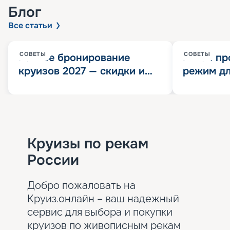
Блог
Все статьи
СОВЕТЫ
СОВЕТЫ
Раннее бронирование
Китай пр
круизов 2027 — скидки и
режим дл
розыгрыш 100 000
конца 202
Круизных миль
значит?
Круизы по рекам
России
Добро пожаловать на
Круиз.онлайн – ваш надежный
сервис для выбора и покупки
круизов по живописным рекам