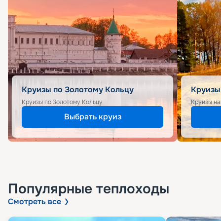
Круизы по Золотому Кольцу
Круизы
Круизы по Золотому Кольцу
Круизы на
Выбрать круиз
Популярные
теплоходы
Смотреть все