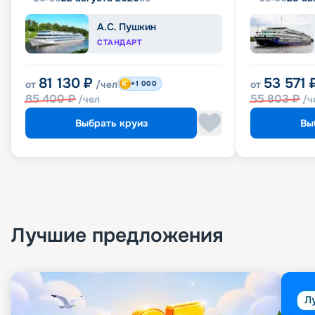
А.С. Пушкин
СТАНДАРТ
81 130
₽
53 571
от
/чел
от
+1 000
85 400
₽
55 803
₽
/чел
/ч
Выбрать круиз
Вы
Лучшие предложения