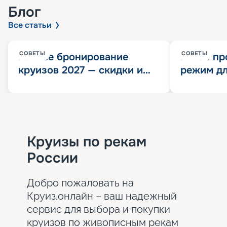
Блог
Все статьи
СОВЕТЫ
СОВЕТЫ
Раннее бронирование
Китай пр
круизов 2027 — скидки и
режим дл
розыгрыш 100 000
конца 202
Круизных миль
значит?
Круизы по рекам
России
Добро пожаловать на
Круиз.онлайн – ваш надежный
сервис для выбора и покупки
круизов по живописным рекам