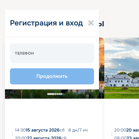
Популярные круизы
Регистрация и вход
Спецпредложение - 10%
ТЕЛЕФОН
Продолжить
14:30
15 августа 2026
сб
8
дн
/
7
нч
20:00
20 ав
20:00
22 августа 2026
сб
08:00
23 ав