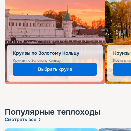
Круизы по Золотому Кольцу
Круизы
Круизы по Золотому Кольцу
Круизы на
Выбрать круиз
Популярные
теплоходы
Смотреть все