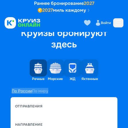
Раннее бронирование
2027
2027
миль каждому
Войти
Круизы бронируют
здесь
Речные
Морские
ЖД
Яхтенные
По России
По миру
ОТПРАВЛЕНИЯ
НАПРАВЛЕНИЕ