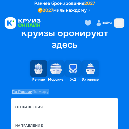
Раннее бронирование
2027
2027
миль каждому
Войти
Круизы бронируют
здесь
Речные
Морские
ЖД
Яхтенные
По России
По миру
ОТПРАВЛЕНИЯ
НАПРАВЛЕНИЕ