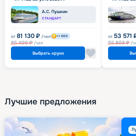
А.С. Пушкин
СТАНДАРТ
81 130
₽
53 571
от
/чел
от
+1 000
85 400
₽
55 803
₽
/чел
/ч
Выбрать круиз
Вы
Лучшие предложения