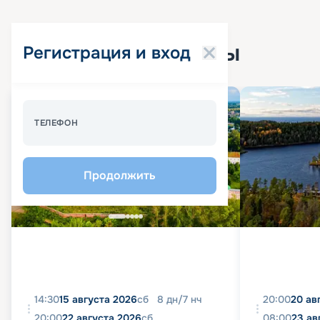
Популярные круизы
Регистрация и вход
Спецпредложение - 10%
ТЕЛЕФОН
Продолжить
14:30
15 августа 2026
сб
8
дн
/
7
нч
20:00
20 ав
20:00
22 августа 2026
сб
08:00
23 ав