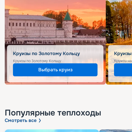
Круизы по Золотому Кольцу
Круизы
Круизы по Золотому Кольцу
Круизы на
Выбрать круиз
Популярные
теплоходы
Смотреть все