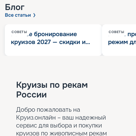
Блог
Все статьи
СОВЕТЫ
СОВЕТЫ
Раннее бронирование
Китай пр
круизов 2027 — скидки и
режим дл
розыгрыш 100 000
конца 202
Круизных миль
значит?
Круизы по рекам
России
Добро пожаловать на
Круиз.онлайн – ваш надежный
сервис для выбора и покупки
круизов по живописным рекам