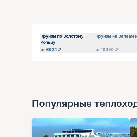
Круизы по Золотому
Круизы на Валаам 
Кольцу
от
6924
₽
от
19990
₽
Популярные
теплохо