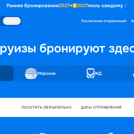
Раннее бронирование
2027
+
2027
миль каждому
Яхты
Расписание отправлений
А
руизы бронируют
зде
Морские
ЖД
ПОСЕТИТЬ ОБЯЗАТЕЛЬНО
ДАТЫ ОТПРАВЛЕНИЯ