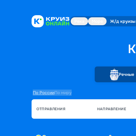
Река
Море
Ж/д круизы
К
Речные
По России
По миру
ОТПРАВЛЕНИЯ
НАПРАВЛЕНИЕ