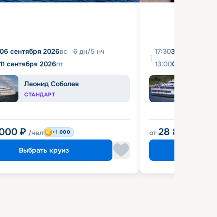
06 сентября 2026
вс
6
дн
/
5
нч
17:30
31 августа 20
11 сентября 2026
пт
13:00
04 сентября 
Леонид Соболев
Башк
СТАНДАРТ
ЭКОН
 000
₽
28 800
₽
/чел
от
/чел
+1 000
Выбрать круиз
Выбрат