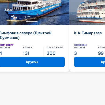
Симфония севера (Дмитрий
К.А. Тимирязев
Фурманов)
КОМФОРТ
ЭКОНОМ
ПАЛУБЫ
КАЮТЫ
ПАССАЖИРЫ
ПАЛУБЫ
КАЮ
4
131
300
3
99
Круизы
Кр