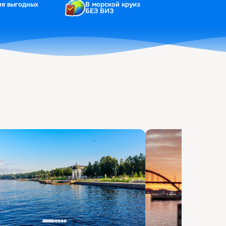
ия выгодных
В морской круиз
БЕЗ ВИЗ