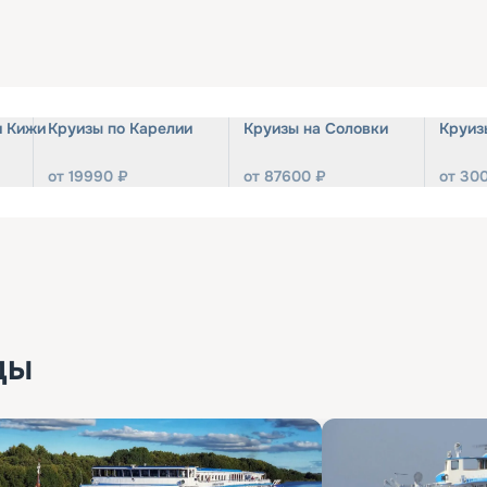
и Кижи
Круизы по Карелии
Круизы на Соловки
Круиз
от
19990
₽
от
87600
₽
от
30
ды