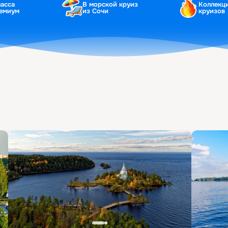
ласса
В морской круиз
Коллекц
ремиум
из Сочи
круизов