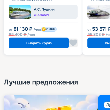
А.С. Пушкин
СТАНДАРТ
81 130
₽
53 571
от
/чел
от
+1 000
85 400
₽
55 803
₽
/чел
/ч
Выбрать круиз
Вы
Лучшие предложения