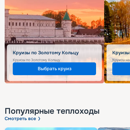
Круизы по Золотому Кольцу
Круизы
Круизы по Золотому Кольцу
Круизы на
Выбрать круиз
Популярные
теплоходы
Смотреть все