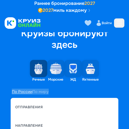
Раннее бронирование
2027
2027
миль каждому
Войти
Круизы бронируют
здесь
Речные
Морские
ЖД
Яхтенные
По России
По миру
ОТПРАВЛЕНИЯ
НАПРАВЛЕНИЕ