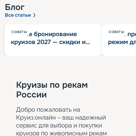
Блог
Все статьи
СОВЕТЫ
СОВЕТЫ
Раннее бронирование
Китай пр
круизов 2027 — скидки и
режим дл
розыгрыш 100 000
конца 202
Круизных миль
значит?
Круизы по рекам
России
Добро пожаловать на
Круиз.онлайн – ваш надежный
сервис для выбора и покупки
круизов по живописным рекам