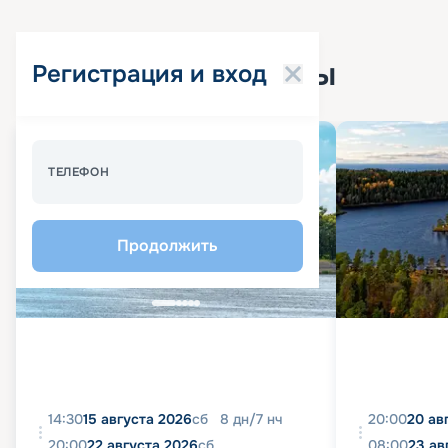
Популярные круизы
Регистрация и вход
Спецпредложение - 10%
ТЕЛЕФОН
Продолжить
14:30
15 августа 2026
сб
8
дн
/
7
нч
20:00
20 ав
20:00
22 августа 2026
сб
08:00
23 ав