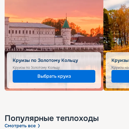
Круизы по Золотому Кольцу
Круизы
Круизы по Золотому Кольцу
Круизы на
Выбрать круиз
Популярные
теплоходы
Смотреть все