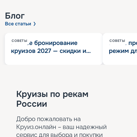
Блог
Все статьи
СОВЕТЫ
СОВЕТЫ
Раннее бронирование
Китай пр
круизов 2027 — скидки и
режим дл
розыгрыш 100 000
конца 202
Круизных миль
значит?
Круизы по рекам
России
Добро пожаловать на
Круиз.онлайн – ваш надежный
сервис для выбора и покупки