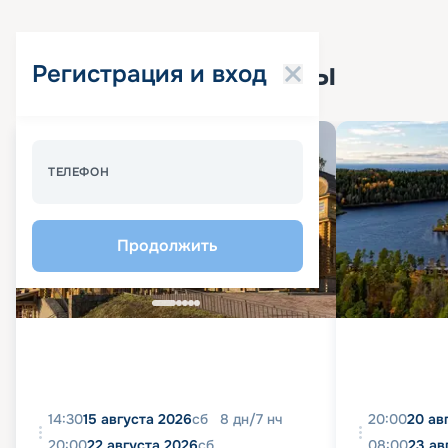
Популярные круизы
Регистрация и вход
Спецпредложение - 10%
ТЕЛЕФОН
Продолжить
14:30
15 августа 2026
сб
8
дн
/
7
нч
20:00
20 ав
20:00
22 августа 2026
сб
08:00
23 ав