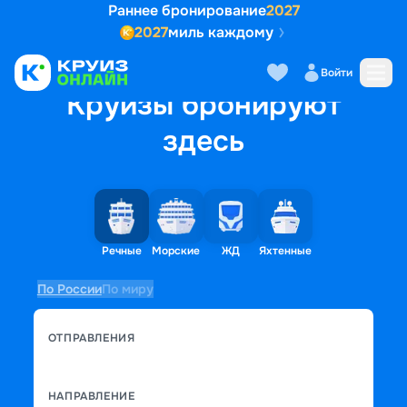
Раннее бронирование
2027
2027
миль каждому
Войти
Круизы бронируют
здесь
Речные
Морские
ЖД
Яхтенные
По России
По миру
ОТПРАВЛЕНИЯ
НАПРАВЛЕНИЕ