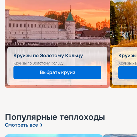
Круизы по Золотому Кольцу
Круизы
Круизы по Золотому Кольцу
Круизы на
Выбрать круиз
Популярные
теплоходы
Смотреть все