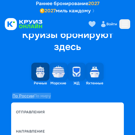
Раннее бронирование
2027
2027
миль каждому
Войти
Круизы бронируют
здесь
Речные
Морские
ЖД
Яхтенные
По России
По миру
ОТПРАВЛЕНИЯ
НАПРАВЛЕНИЕ