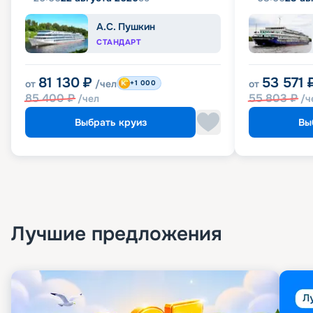
А.С. Пушкин
СТАНДАРТ
81 130
₽
53 571
от
/чел
от
+1 000
85 400
₽
55 803
₽
/чел
/ч
Выбрать круиз
Вы
Лучшие предложения