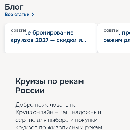
Блог
Все статьи
СОВЕТЫ
СОВЕТЫ
Раннее бронирование
Китай пр
круизов 2027 — скидки и
режим дл
розыгрыш 100 000
конца 202
Круизных миль
значит?
Круизы по рекам
России
Добро пожаловать на
Круиз.онлайн – ваш надежный
сервис для выбора и покупки
круизов по живописным рекам