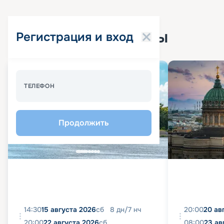
Популярные круизы
Регистрация и вход
Спецпредложение - 10%
ТЕЛЕФОН
Продолжить
14:30
15 августа 2026
сб
8
дн
/
7
нч
20:00
20 ав
20:00
22 августа 2026
сб
08:00
23 ав