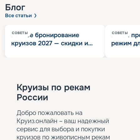
Блог
Все статьи
СОВЕТЫ
СОВЕТЫ
Раннее бронирование
Китай пр
круизов 2027 — скидки и
режим дл
розыгрыш 100 000
конца 202
Круизных миль
значит?
Круизы по рекам
России
Добро пожаловать на
Круиз.онлайн – ваш надежный
сервис для выбора и покупки
круизов по живописным рекам