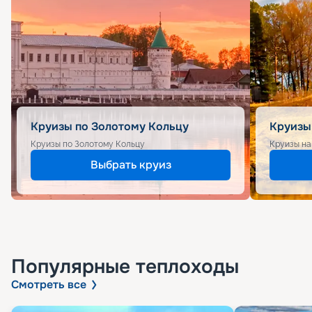
Круизы по Золотому Кольцу
Круизы
Круизы по Золотому Кольцу
Круизы на
Выбрать круиз
Популярные
теплоходы
Смотреть все