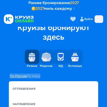
Раннее бронирование
2027
2027
миль каждому
Войти
Круизы бронируют
здесь
Речные
Морские
ЖД
Яхтенные
По России
По миру
ОТПРАВЛЕНИЯ
НАПРАВЛЕНИЕ