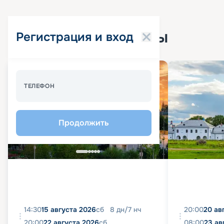
Популярные круизы
Регистрация и вход
Спецпредложение - 10%
ТЕЛЕФОН
Продолжить
14:30
15 августа 2026
сб
8
дн
/
7
нч
20:00
20 ав
20:00
22 августа 2026
сб
08:00
23 ав