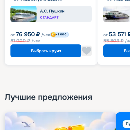
А.С. Пушкин
СТАНДАРТ
76 950
₽
53 571
от
/чел
от
+1 000
81 000
₽
55 803
₽
/чел
/ч
Выбрать круиз
Вы
Лучшие предложения