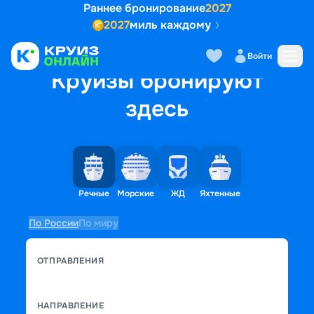
Раннее бронирование
2027
2027
миль каждому
Войти
Круизы бронируют
здесь
Речные
Морские
ЖД
Яхтенные
По России
По миру
ОТПРАВЛЕНИЯ
НАПРАВЛЕНИЕ