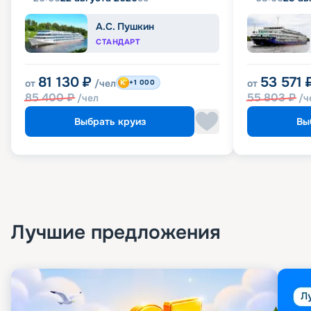
А.С. Пушкин
СТАНДАРТ
81 130
₽
53 571
от
/чел
от
+1 000
85 400
₽
55 803
₽
/чел
/ч
Выбрать круиз
Вы
Лучшие предложения