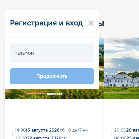
Популярные круизы
Регистрация и вход
Спецпредложение - 10%
ТЕЛЕФОН
Продолжить
14:30
15 августа 2026
сб
8
дн
/
7
нч
20:00
20 ав
20:00
22 августа 2026
сб
08:00
23 ав