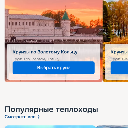
Круизы по Золотому Кольцу
Круизы
Круизы по Золотому Кольцу
Круизы на
Выбрать круиз
Популярные
теплоходы
Смотреть все