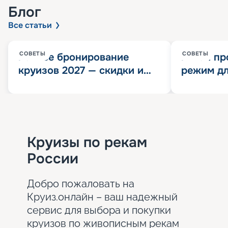
Блог
Все статьи
СОВЕТЫ
СОВЕТЫ
Раннее бронирование
Китай пр
круизов 2027 — скидки и
режим дл
розыгрыш 100 000
конца 202
Круизных миль
значит?
Круизы по рекам
России
Добро пожаловать на
Круиз.онлайн – ваш надежный
сервис для выбора и покупки
круизов по живописным рекам