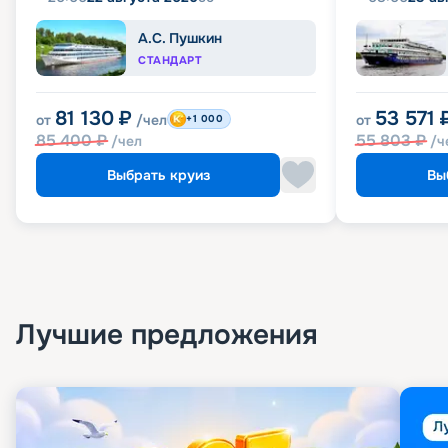
А.С. Пушкин
СТАНДАРТ
81 130
₽
53 571
от
/чел
от
+1 000
85 400
₽
55 803
₽
/чел
/ч
Выбрать круиз
Вы
Лучшие предложения