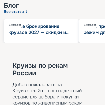
Блог
Все статьи
СОВЕТЫ
СОВЕТЫ
Раннее бронирование
Китай пр
круизов 2027 — скидки и
режим дл
розыгрыш 100 000
конца 202
Круизных миль
значит?
Круизы по рекам
России
Добро пожаловать на
Круиз.онлайн – ваш надежный
сервис для выбора и покупки
круизов по живописным рекам