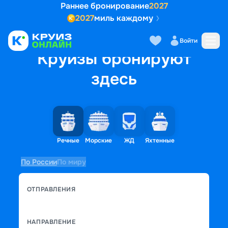
Раннее бронирование
2027
2027
миль каждому
Войти
Круизы бронируют
здесь
Речные
Морские
ЖД
Яхтенные
По России
По миру
ОТПРАВЛЕНИЯ
НАПРАВЛЕНИЕ