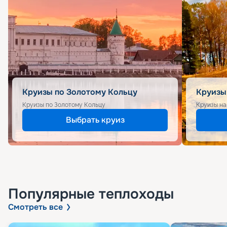
Круизы по Золотому Кольцу
Круизы
Круизы по Золотому Кольцу
Круизы на
Выбрать круиз
Популярные
теплоходы
Смотреть все