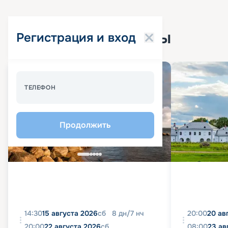
Популярные круизы
Регистрация и вход
Спецпредложение - 10%
ТЕЛЕФОН
Продолжить
14:30
15 августа 2026
сб
8
дн
/
7
нч
20:00
20 ав
20:00
22 августа 2026
сб
08:00
23 ав