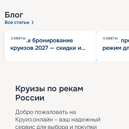
Блог
Все статьи
СОВЕТЫ
СОВЕТЫ
Раннее бронирование
Китай пр
круизов 2027 — скидки и
режим дл
розыгрыш 100 000
конца 202
Круизных миль
значит?
Круизы по рекам
России
Добро пожаловать на
Круиз.онлайн – ваш надежный
сервис для выбора и покупки