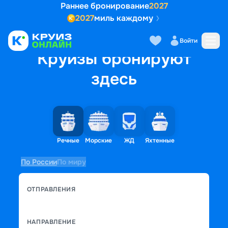
Раннее бронирование
2027
2027
миль каждому
Войти
Круизы бронируют
здесь
Речные
Морские
ЖД
Яхтенные
По России
По миру
ОТПРАВЛЕНИЯ
НАПРАВЛЕНИЕ