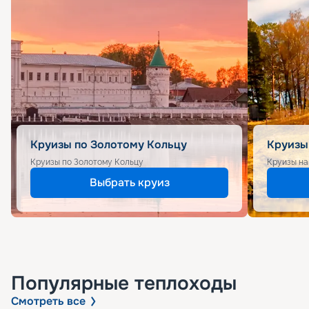
Круизы по Золотому Кольцу
Круизы
Круизы по Золотому Кольцу
Круизы на
Выбрать круиз
Популярные
теплоходы
Смотреть все