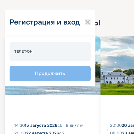
Популярные круизы
Регистрация и вход
Спецпредложение - 10%
ТЕЛЕФОН
Продолжить
14:30
15 августа 2026
сб
8
дн
/
7
нч
20:00
20 ав
20:00
22 августа 2026
сб
08:00
23 ав