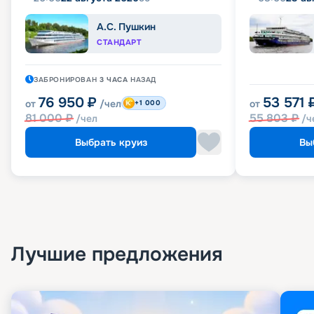
А.С. Пушкин
СТАНДАРТ
ЗАБРОНИРОВАН
3 ЧАСА
НАЗАД
76 950
₽
53 571
от
/чел
от
+1 000
81 000
₽
55 803
₽
/чел
/ч
Выбрать круиз
Вы
Лучшие предложения