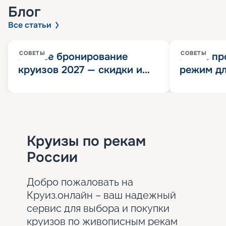
Блог
Все статьи
СОВЕТЫ
СОВЕТЫ
Раннее бронирование
Китай пр
круизов 2027 — скидки и
режим дл
розыгрыш 100 000
конца 202
Круизных миль
значит?
Круизы по рекам
России
Добро пожаловать на
Круиз.онлайн – ваш надежный
сервис для выбора и покупки
круизов по живописным рекам