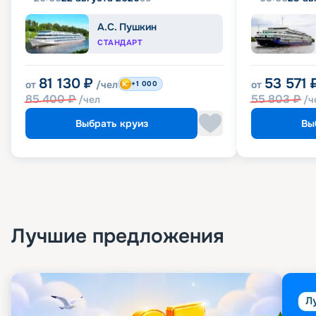
А.С. Пушкин
СТАНДАРТ
81 130
₽
53 571
от
/чел
от
+1 000
85 400
₽
55 803
₽
/чел
/ч
Выбрать круиз
Вы
Лучшие предложения