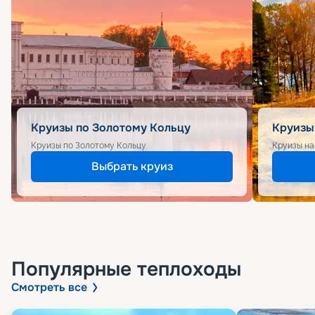
Круизы по Золотому Кольцу
Круизы
Круизы по Золотому Кольцу
Круизы на
Выбрать круиз
Популярные
теплоходы
Смотреть все