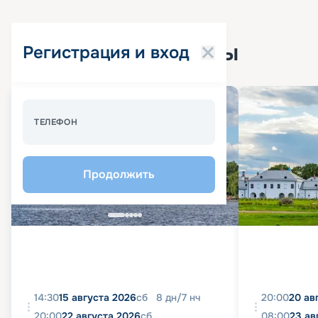
Популярные круизы
Регистрация и вход
Спецпредложение - 10%
ТЕЛЕФОН
Продолжить
14:30
15 августа 2026
сб
8
дн
/
7
нч
20:00
20 ав
20:00
22 августа 2026
сб
08:00
23 ав