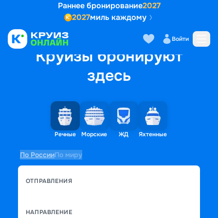
Раннее бронирование
2027
2027
миль каждому
Войти
Круизы бронируют
здесь
Речные
Морские
ЖД
Яхтенные
По России
По миру
ОТПРАВЛЕНИЯ
НАПРАВЛЕНИЕ