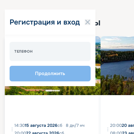
Популярные круизы
Регистрация и вход
Спецпредложение - 10%
ТЕЛЕФОН
Продолжить
14:30
15 августа 2026
сб
8
дн
/
7
нч
20:00
20 ав
20:00
22 августа 2026
сб
08:00
23 ав