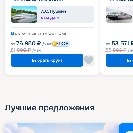
А.С. Пушкин
СТАНДАРТ
ЗАБРОНИРОВАН
4 ЧАСА
НАЗАД
76 950
₽
53 571
от
/чел
от
+1 000
81 000
₽
55 803
₽
/чел
/ч
Выбрать круиз
Вы
Лучшие предложения