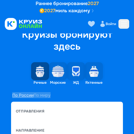
Раннее бронирование
2027
2027
миль каждому
Войти
Круизы бронируют
здесь
Речные
Морские
ЖД
Яхтенные
По России
По миру
ОТПРАВЛЕНИЯ
НАПРАВЛЕНИЕ