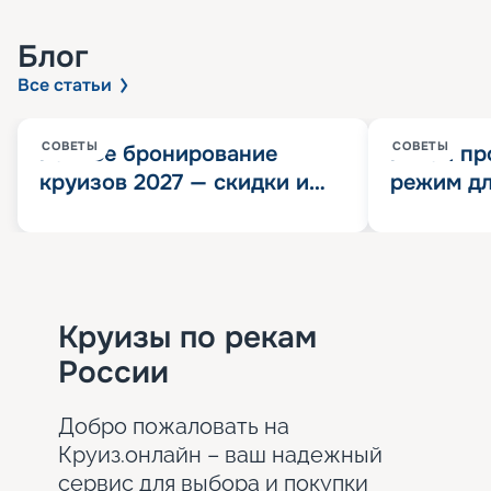
Блог
Все статьи
СОВЕТЫ
СОВЕТЫ
Раннее бронирование
Китай пр
круизов 2027 — скидки и
режим дл
розыгрыш 100 000
конца 202
Круизных миль
значит?
Круизы по рекам
России
Добро пожаловать на
Круиз.онлайн – ваш надежный
сервис для выбора и покупки