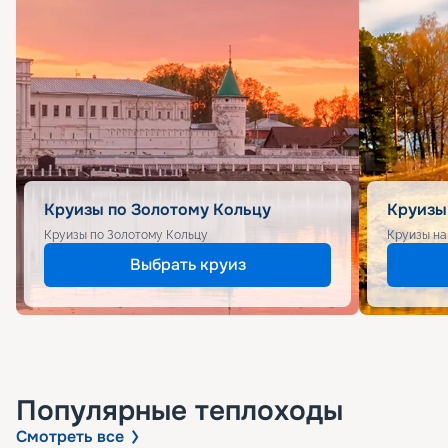
Круизы по Золотому Кольцу
Круизы
Круизы по Золотому Кольцу
Круизы на
Выбрать круиз
Популярные
теплоходы
Смотреть все