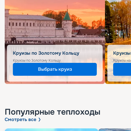
Круизы по Золотому Кольцу
Круизы
Круизы по Золотому Кольцу
Круизы на
Выбрать круиз
Популярные
теплоходы
Смотреть все