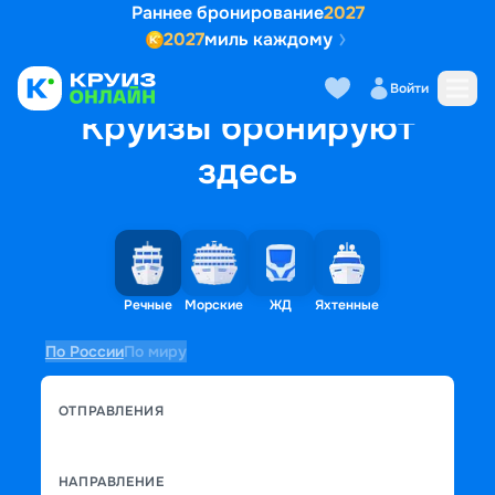
Раннее бронирование
2027
2027
миль каждому
Войти
Круизы бронируют
здесь
Речные
Морские
ЖД
Яхтенные
По России
По миру
ОТПРАВЛЕНИЯ
НАПРАВЛЕНИЕ