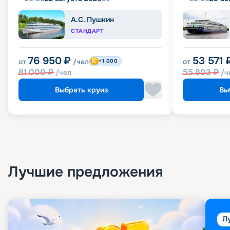
А.С. Пушкин
СТАНДАРТ
76 950
₽
53 571
от
/чел
от
+1 000
81 000
₽
55 803
₽
/чел
/ч
Выбрать круиз
Вы
Лучшие предложения