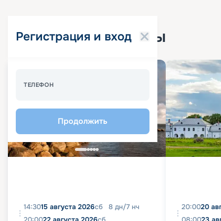
Популярные круизы
Регистрация и вход
Спецпредложение - 10%
ТЕЛЕФОН
Продолжить
14:30
15 августа 2026
сб
8
дн
/
7
нч
20:00
20 ав
20:00
22 августа 2026
сб
08:00
23 ав