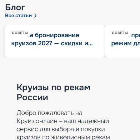
Блог
Все статьи
СОВЕТЫ
СОВЕТЫ
Раннее бронирование
Китай пр
круизов 2027 — скидки и
режим дл
розыгрыш 100 000
конца 202
Круизных миль
значит?
Круизы по рекам
России
Добро пожаловать на
Круиз.онлайн – ваш надежный
сервис для выбора и покупки
круизов по живописным рекам