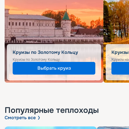
Круизы по Золотому Кольцу
Круизы
Круизы по Золотому Кольцу
Круизы на
Выбрать круиз
Популярные
теплоходы
Смотреть все