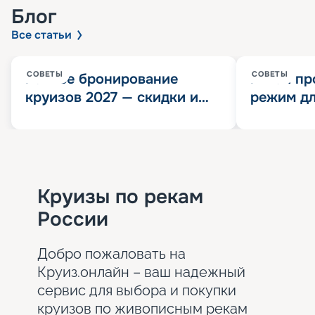
Блог
Все статьи
СОВЕТЫ
СОВЕТЫ
Раннее бронирование
Китай пр
круизов 2027 — скидки и
режим дл
розыгрыш 100 000
конца 202
Круизных миль
значит?
Круизы по рекам
России
Добро пожаловать на
Круиз.онлайн – ваш надежный
сервис для выбора и покупки
круизов по живописным рекам