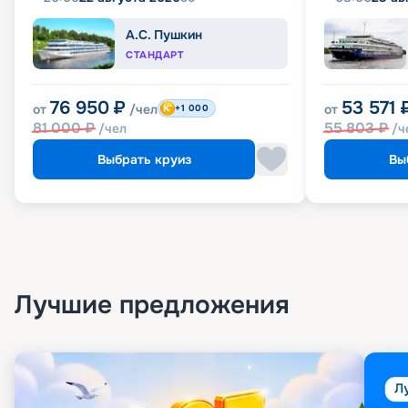
А.С. Пушкин
СТАНДАРТ
76 950
₽
53 571
от
/чел
от
+1 000
81 000
₽
55 803
₽
/чел
/ч
Выбрать круиз
Вы
Лучшие предложения