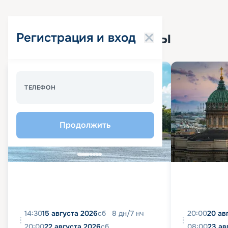
Популярные круизы
Регистрация и вход
Спецпредложение - 10%
ТЕЛЕФОН
Продолжить
14:30
15 августа 2026
сб
8
дн
/
7
нч
20:00
20 ав
20:00
22 августа 2026
сб
08:00
23 ав