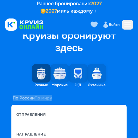
Раннее бронирование
2027
2027
миль каждому
Войти
Круизы бронируют
здесь
Речные
Морские
ЖД
Яхтенные
По России
По миру
ОТПРАВЛЕНИЯ
НАПРАВЛЕНИЕ