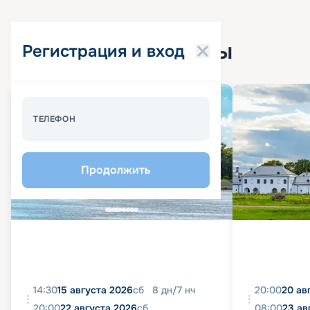
Популярные круизы
Регистрация и вход
Спецпредложение - 10%
ТЕЛЕФОН
Продолжить
14:30
15 августа 2026
сб
8
дн
/
7
нч
20:00
20 ав
20:00
22 августа 2026
сб
08:00
23 ав