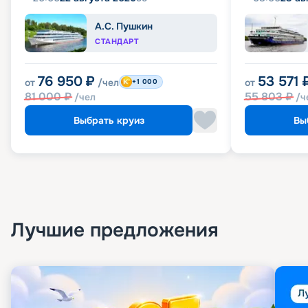
А.С. Пушкин
СТАНДАРТ
76 950
₽
53 571
от
/чел
от
+1 000
81 000
₽
55 803
₽
/чел
/ч
Выбрать круиз
Вы
Лучшие предложения