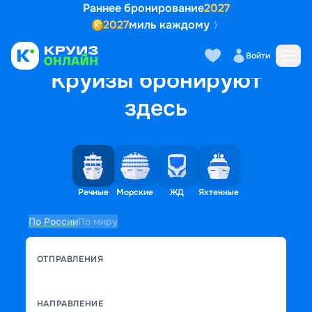
Раннее бронирование
2027
2027
миль каждому
Войти
Круизы бронируют
здесь
Речные
Морские
ЖД
Яхтенные
По России
По миру
ОТПРАВЛЕНИЯ
НАПРАВЛЕНИЕ