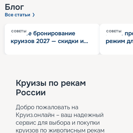
Блог
Все статьи
СОВЕТЫ
СОВЕТЫ
Раннее бронирование
Китай пр
круизов 2027 — скидки и
режим дл
розыгрыш 100 000
конца 202
Круизных миль
значит?
Круизы по рекам
России
Добро пожаловать на
Круиз.онлайн – ваш надежный
сервис для выбора и покупки
круизов по живописным рекам