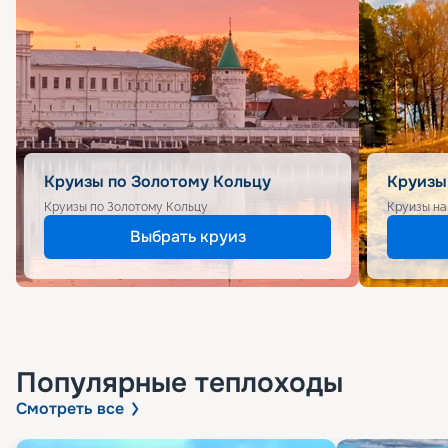
Круизы по Золотому Кольцу
Круизы
Круизы по Золотому Кольцу
Круизы на
Выбрать круиз
Популярные
теплоходы
Смотреть все